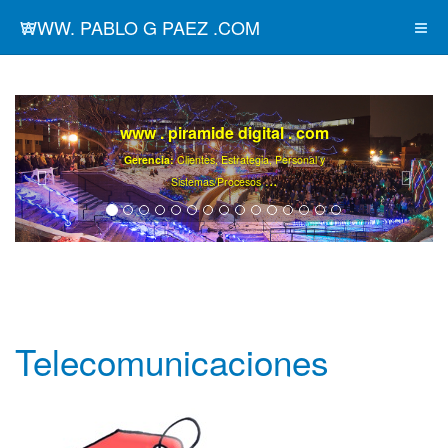
WWW. PABLO G PAEZ .COM
www . piramide digital . com
Gerencia:
Clientes, Estrategia, Personal y
..
.
Sistemas/Procesos
Telecomunicaciones