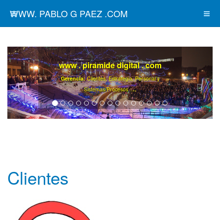
WWW. PABLO G PAEZ .COM
www . piramide digital . com
Gerencia:
Clientes, Estrategia, Personal y
..
.
Sistemas/Procesos
Clientes