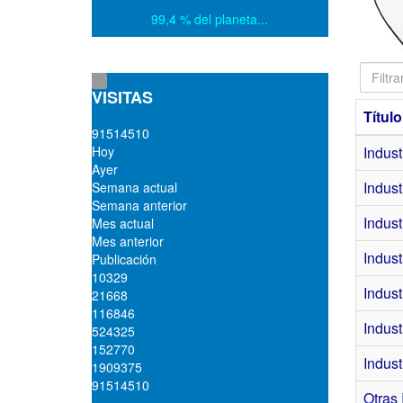
99,4 % del planeta...
Filtrar
título
VISITAS
Título
9
1
5
1
4
5
1
0
Hoy
Indust
Ayer
Indust
Semana actual
Semana anterior
Indust
Mes actual
Mes anterior
Indust
Publicación
10329
Indust
21668
116846
Indust
524325
152770
Indust
1909375
91514510
Otras 