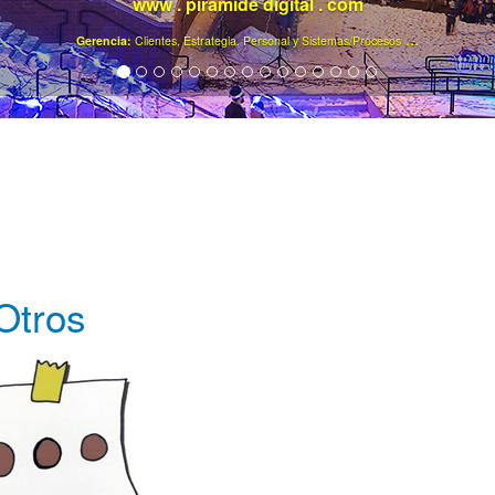
www . piramide digital . com
..
.
Gerencia:
Clientes, Estrategia, Personal y Sistemas/Procesos
Otros