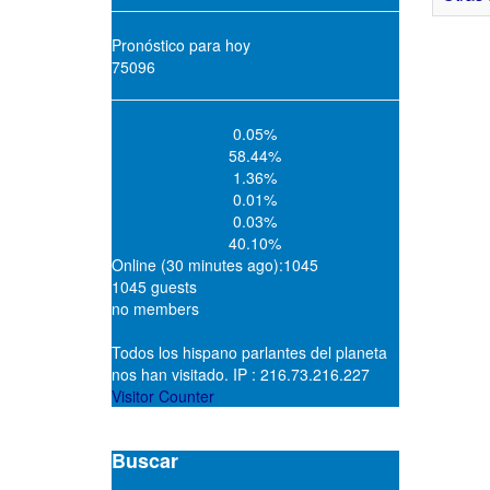
Pronóstico para hoy
75096
0.05%
58.44%
1.36%
0.01%
0.03%
40.10%
Online (30 minutes ago):1045
1045 guests
no members
Todos los hispano parlantes del planeta
nos han visitado. IP : 216.73.216.227
Visitor Counter
Buscar