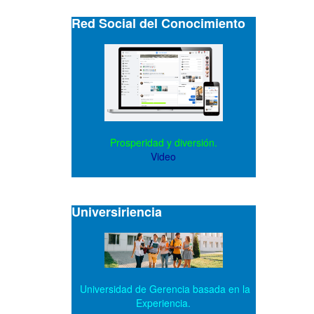
Red Social del Conocimiento
Prosperidad y diversión.
Video
Universiriencia
Universidad de Gerencia basada en la
Experiencia.