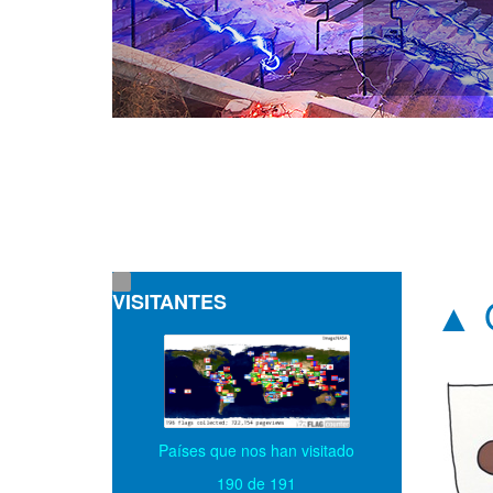
VISITANTES
▲ 
Países que nos han visitado
190 de 191