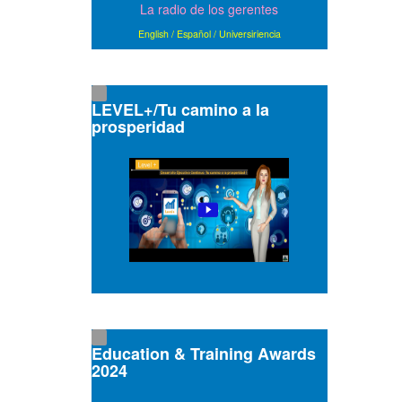
La radio de los gerentes
English
/
Español
/
Universiriencia
LEVEL+/Tu camino a la
prosperidad
Education & Training Awards
2024