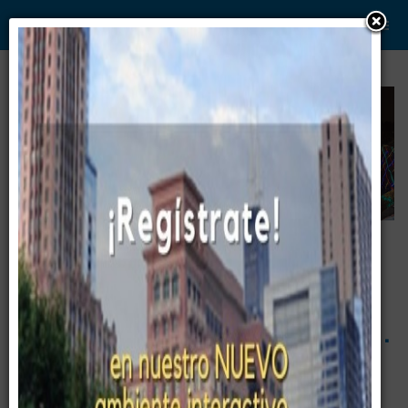
WWW. PABLO G PAEZ .COM
www . piramide digital . com
Gerencia:
Clientes, Estrategia, Personal y
..
.
Sistemas/Procesos
Lo que dicen los medios ...