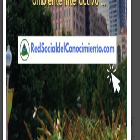
Guía para conseguir Entrenamiento Ejecutivo Efectivo.
Lee cuidadosamente cada uno de los artículos presentados.
Filtrar
Cantidad
título
a
mostrar
Título
Suscripción
Visto
01. Nivel de Desarrollo
Escrito por
Visitas: 3699
Ejecutivo