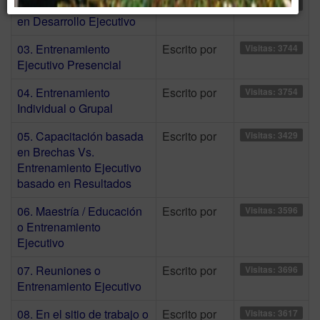
02. Diferentes conceptos
Escrito por
Visitas: 3657
en Desarrollo Ejecutivo
03. Entrenamiento
Escrito por
Visitas: 3744
Ejecutivo Presencial
04. Entrenamiento
Escrito por
Visitas: 3754
Individual o Grupal
05. Capacitación basada
Escrito por
Visitas: 3429
en Brechas Vs.
Entrenamiento Ejecutivo
basado en Resultados
06. Maestría / Educación
Escrito por
Visitas: 3596
o Entrenamiento
Ejecutivo
07. Reuniones o
Escrito por
Visitas: 3696
Entrenamiento Ejecutivo
08. En el sitio de trabajo o
Escrito por
Visitas: 3617