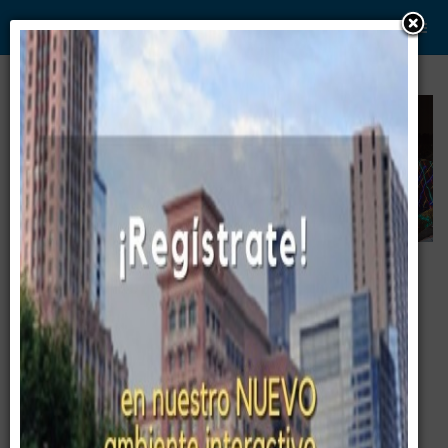
WWW. PABLO G PAEZ .COM
www . piramide digital . com
Gerencia:
Clientes, Estrategia, Personal y
..
.
Sistemas/Procesos
Entrenamiento Ejecutivo.