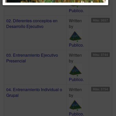
Publico.
02. Diferentes conceptos en
Written
Hits: 3657
Desarrollo Ejecutivo
by
Publico.
03. Entrenamiento Ejecutivo
Written
Hits: 3744
Presencial
by
Publico.
04. Entrenamiento Individual o
Written
Hits: 3754
Grupal
by
Publico.