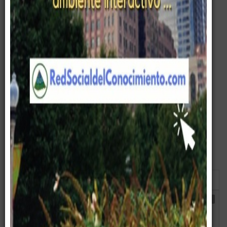
Guía para conseguir Entrenamiento Ejecutivo Efectivo.
Lee cuidadosamente cada uno de los artículos presentados.
Title
Display
Filter
#
Title
Author
Hits
01. Nivel de Desarrollo
Written
Hits: 3699
Ejecutivo
by