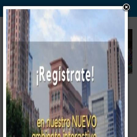
WWW. PABLO G PAEZ .COM
www . piramide digital . com
Gerencia:
Clientes, Estrategia, Personal y
..
.
Sistemas/Procesos
Entrenamiento Ejecutivo.