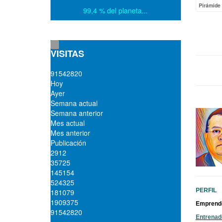
Pirámide 
99,4 % del planeta...
VISITAS
9
1
5
4
2
8
2
0
Hoy
Ayer
Semana actual
Semana anterior
Mes actual
Mes anterior
Publicación
2912
35725
145154
524325
PERFIL
181079
1909375
Emprended
91542820
Entrenad