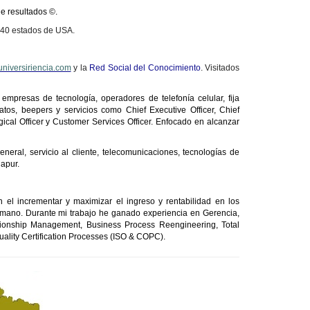
e resultados ©.
 40 estados de USA.
niversiriencia.com
y la
Red Social del Conocimiento
. Visitados
empresas de tecnología, operadores de telefonía celular, fija
 datos, beepers y servicios como
Chief
Executive
Officer
,
Chief
gical
Officer
y
Customer
Services
Officer
. Enfocado en alcanzar
ral, servicio al cliente, telecomunicaciones, tecnologías de
apur.
n el incrementar y maximizar el ingreso y rentabilidad en los
humano.
Durante mi
trabajo
he
ganado
experiencia
en
Gerencia
,
tionship Management, Business Process Reengineering, Total
lity Certification Processes (ISO & COPC).