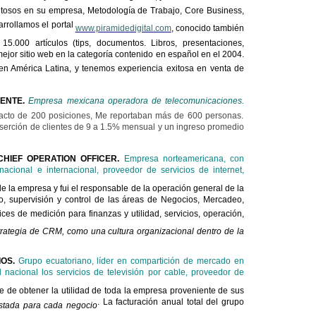
itosos en su empresa, Metodología de Trabajo, Core Business,
arrollamos el portal
www.piramidedigital.com
, conocido también
5.000 artículos (
tips
, documentos. Libros, presentaciones,
ejor sitio web en la categoría contenido en español en el 2004.
n América Latina, y tenemos experiencia exitosa en venta de
IENTE.
Empresa mexicana operadora de telecomunicaciones.
tacto de 200 posiciones, Me reportaban más de 600 personas.
serción de clientes de 9 a 1.5% mensual y un ingreso promedio
CHIEF OPERATION OFFICER.
Empresa norteamericana, con
acional e internacional, proveedor de servicios de internet,
de la empresa y fui el responsable de la operación general de la
, supervisión y control de las áreas de Negocios, Mercadeo,
ces de medición para finanzas y utilidad, servicios, operación,
trategia de CRM, como una cultura organizacional dentro de la
OS.
Grupo ecuatoriano, líder en compartición de mercado en
 nacional los servicios de televisión por cable, proveedor de
e de obtener la utilidad de toda la empresa proveniente de sus
. La facturación anual total del grupo
stada para cada negocio