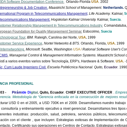
DA Software
Documentation
Conference
.
Orlando-Florida
USA
. 2002
trepreneurship & Job Creation.
Maastricht School of Management
.
Netherlands.
Q
ternational Program in Telecommunications Management,
Life Academy
. Kalmar,
S
lecommunications Management.
Hogskolan
Kalmar University.
Kalmar,
Suecia
.
stomer Relationship Management
In
Telecommunications Industry.
Comandatuba
ropean Foundation for Quality Management Seminar.
Estocolmo
,
Suecia
chnological Tour
,
IBM.
Raleigh, Carolina del Norte,
USA
.
1999
stomer Service Experience
,
Nortel Networks & BTS.
Orlando, Florida,
USA.
1999
 Internetworking.
Microsoft
. Seattle, Washington
USA /
Rational Software User's Co
CMIS
.
Managerial Control &
Management Information Systems. Maastricht School
istí a varios eventos varios sobre Tecnología,
ERP's
, Hardware & Software.
USA.
-
Sc
, Cum Laude Ingeniero Civil.
Escuela Politécnica Nacional. Quito,
Ecuador
.
199
NCIA PROFESIONAL
003 -
Pirám
ide Di
gital
. Quito, Ecuador
.
CHIEF EXECUTIVE
OFFICER
.
Empresa
rencia. Metodología de “Gerencia enfocada en la consecución de mejores resu
cturar USD 0 en el 2005, a USD 700K en el 2009. Desarrollamos nuestro trabajo 
 consultoría y entrenamiento ejecutivo a nivel gerencial. Desarrollamos tres tipos
ferentes industrias: producción, salud, petrolera, servicios públicos, telecomun
lación con el cliente , que incluyen: Estrategias exitosas de Implementación de
ntacto, Certificando sus operaciones en Centros de Contacto, Estrategias exitosa