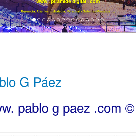
www . piramide digital . com
..
.
Gerencia:
Clientes, Estrategia, Personal y Sistemas/Procesos
blo G Páez
w. pablo g paez .com ©