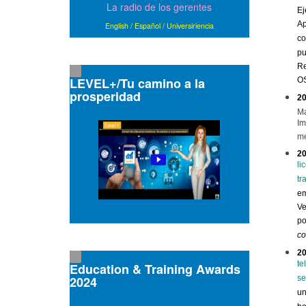
La radio de los gerentes
Ej
Ap
English
/
Español
/
Universiriencia
c
pu
Re
LEVEL+/Tu camino a la
OS
prosperidad
2
Ma
Im
me
2
li
tr
em
Ve
po
c
2
te
Education & Training Awards
2024
se
un