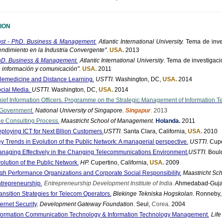
ION
st - PhD. Business & Management.
Atlantic International University.
Tema de inve
ndimiento en la Industria Convergente"
.
USA.
2013
D. Business & Management.
Atlantic International University
.
Tema de investigació
 información y comunicación".
USA.
2011
lemedicine and Distance Learning.
USTTI.
Washington, DC,
USA.
2014
cial Media.
USTTI.
Washington, DC,
USA.
2014
ief Information Officers.
Programme
on the Strategic Management of Information T
Government.
National University of Singapore.
Singapur
.
2013
e Consulting Process.
Maastricht School of Management.
Holanda
.
2011
ploying ICT for Next
Bllion
Customers.
USTTI
.
Santa Clara, California,
USA.
2010
y Trends in Evolution of the Public Network: A managerial perspective.
USTTI
. Cupe
naging Effectively in the Changing Telecommunications
Environment.
USTTI
.
Bould
olution of the Public Network.
HP.
Cupertino, California,
USA.
2009
gh Performance Organizations and Corporate Social Responsibility.
Maastricht Sc
trepreneurship.
Entrepreneurship Development Institute of India
.
Ahmedabad-Guja
ansition Strategies for Telecom Operators.
Blekinge
Tekniska
Hogskolan
.
Ronneby
ternet Security
,
Development Gateway Foundation
.
Seul
,
Corea
. 2004
formation Communication Technology & Information Technology Management.
Life