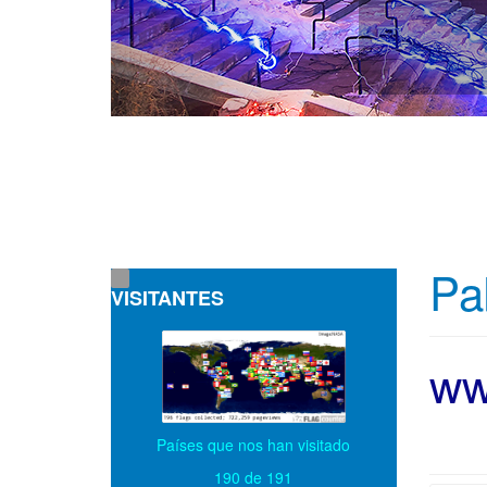
Pa
VISITANTES
ww
Países que nos han visitado
190 de 191