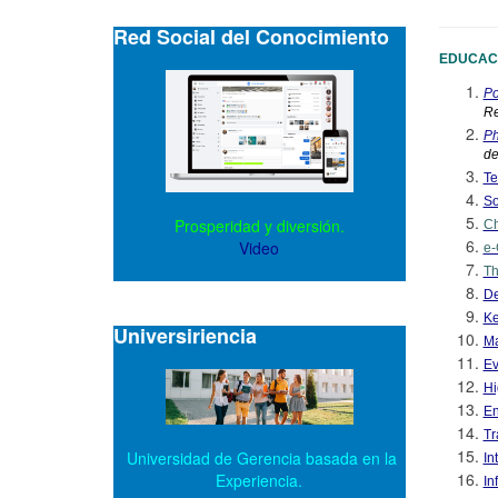
Red Social del Conocimiento
EDUCAC
Po
Re
Ph
de
Te
So
Prosperidad y diversión.
Ch
Video
e-
Th
De
Ke
Universiriencia
Ma
Ev
Hi
En
Tr
Universidad de Gerencia basada en la
In
Experiencia.
In