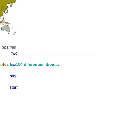
 de
L. 2002 -
001/289
entes
en 104 diferentes idiomas