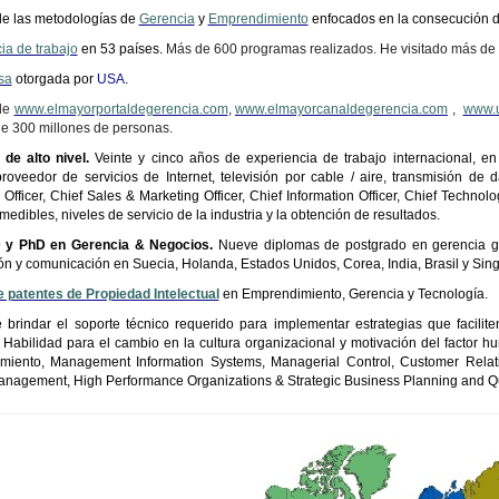
e las metodologías de
Gerencia
y
Emprendimiento
enfocados en la consecución d
ia de trabajo
en 53 países.
Más de 600 programas realizados. He visitado más de
sa
otorgada por
USA
.
de
www.elmayorportaldegerencia.com
,
www.elmayorcanaldegerencia.com
,
www.u
e 300 millones de personas.
 de alto nivel.
Veinte y cinco años de experiencia de trabajo internacional, en 
proveedor de servicios de Internet, televisión por cable / aire, transmisión de
n
Officer
,
Chief
Sales & Marketing
Officer
,
Chief
Information
Officer
,
Chief
Technolo
medibles, niveles de servicio de la industria y la obtención de resultados.
 y PhD en Gerencia & Negocios.
Nueve diplomas de postgrado en gerencia gene
ón y comunicación en Suecia, Holanda, Estados Unidos, Corea, India, Brasil y Sing
e patentes de Propiedad Intelectual
en Emprendimiento, Gerencia y Tecnología.
brindar el soporte técnico requerido para implementar estrategias que facilite
 Habilidad para el cambio en la cultura organizacional y motivación del factor 
miento
, Management Information Systems, Managerial Control, Customer Rela
anagement, High Performance Organizations & Strategic Business Planning and Qua