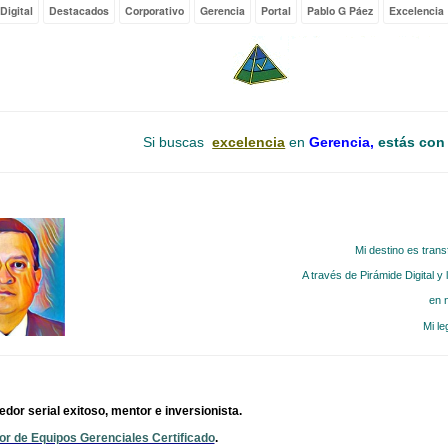
Digital
Destacados
Corporativo
Gerencia
Portal
Pablo G Páez
Excelencia
Si buscas
excelencia
en
Gerencia,
estás con
Mi destino es trans
A través de Pirámide Digital y
en 
Mi l
or serial exitoso, mentor e inversionista.
or de Equipos Gerenciales Certificado
.