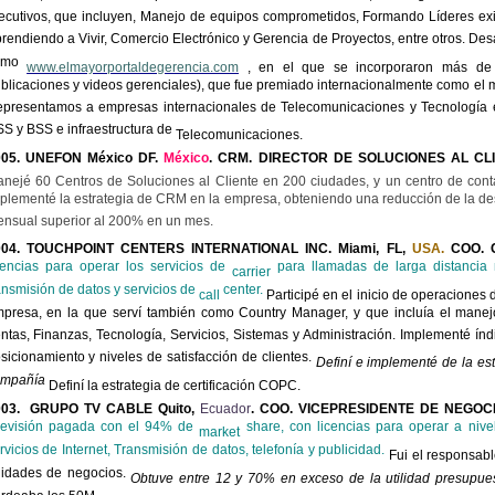
ecutivos, que incluyen, Manejo de equipos comprometidos, Formando Líderes ex
rendiendo a Vivir, Comercio Electrónico y Gerencia de Proyectos, entre otros. Des
omo
www.elmayorportaldegerencia.com
, en el que se incorporaron más de 1
blicaciones y videos gerenciales), que fue premiado internacionalmente como el m
presentamos a empresas internacionales de Telecomunicaciones y Tecnología e
S y BSS e infraestructura de
Telecomunicaciones.
005. UNEFON México DF.
México
. CRM.
DIRECTOR DE SOLUCIONES AL CL
nejé 60 Centros de Soluciones al Cliente en 200 ciudades, y un centro de con
plementé la estrategia de CRM en la empresa, obteniendo una reducción de la de
nsual superior al 200% en un mes.
004. TOUCHPOINT CENTERS INTERNATIONAL INC. Miami, FL,
USA.
COO.
cencias para operar los servicios de
para llamadas de larga distancia n
carrier
ansmisión de datos y servicios de
center.
call
Participé en el inicio de operaciones 
presa, en la que serví también como Country Manager, y que incluía el manejo
ntas, Finanzas, Tecnología, Servicios, Sistemas y Administración. Implementé índi
sicionamiento y niveles de satisfacción de clientes.
Definí e implementé de la es
ompañía
Definí la estrategia de certificación COPC.
003. GRUPO TV CABLE Quito,
Ecuador
. COO. VICEPRESIDENTE DE NEGOCI
levisión pagada con el 94% de
share, con licencias para operar a nivel
market
rvicios de Internet, Transmisión de datos, telefonía y publicidad.
Fui el responsabl
idades de negocios.
Obtuve entre 12 y 70% en exceso de la utilidad presupue