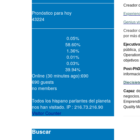
Creador d
Pronóstico para hoy
Experienc
43224
Genius vi
Creador 
por más d
0.05%
58.60%
Ejecutivo
1.36%
pública, 
Operatio
0.01%
objetivos 
0.03%
39.94%
Post-PhD
informaci
Online (30 minutes ago):690
690 guests
Diecisiet
no members
Capaz
de 
negocios.
Todos los hispano parlantes del planeta
Emprendi
nos han visitado. IP : 216.73.216.90
Quality M
Visitor Counter
Buscar