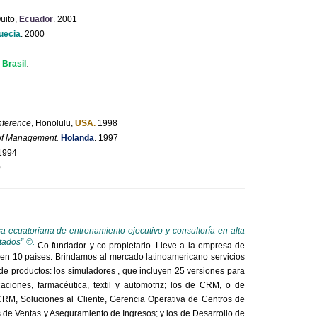
uito,
Ecuador
.
2001
uecia
.
2000
.
,
Brasil
nference
, Honolulu,
USA.
1998
 of Management.
Holanda
.
1997
1994
0
 ecuatoriana de entrenamiento ejecutivo y consultoría en alta
ltados” ©.
Co-fundador y
co
-propietario. Lleve a la empresa de
en 10 países. Brindamos al mercado latinoamericano servicios
 de productos: los simuladores , que incluyen 25 versiones para
icaciones, farmacéutica, textil y automotriz; los de CRM, o de
 CRM, Soluciones al Cliente, Gerencia Operativa de Centros de
s de Ventas y Aseguramiento de Ingresos; y los de Desarrollo de