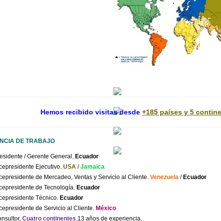
Experiencia del Equipo de trabajo
Pirámide Digital.
PIRAMIDE DIGITA
Hemos recibido visitas desde
+185 países y 5 contin
NCIA DE TRABAJO
esidente
/
Gerente
General.
Ecuador
cepresidente
Ejecutivo
.
USA
/
Jamaica
cepresidente de Mercadeo, Ventas y Servicio al Cliente.
Venezuela
/
Ecuador
cepresidente
de
Tecnología
.
Ecuador
cepresidente
Técnico
.
Ecuador
cepresidente de Servicio al Cliente.
México
nsultor.
Cuatro continentes
.13
años de experiencia.