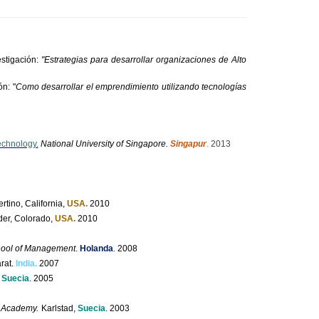
stigación:
"Estrategias para desarrollar organizaciones de Alto
n: "
Como desarrollar el emprendimiento utilizando tecnologías
echnology.
National University of Singapore.
Singapur
.
2013
rtino, California,
USA.
2010
er, Colorado,
USA.
2010
hool of Management
.
Holanda
.
2008
rat.
India.
2007
,
Suecia
. 2005
Academy
.
Karlstad,
Suecia
.
2003