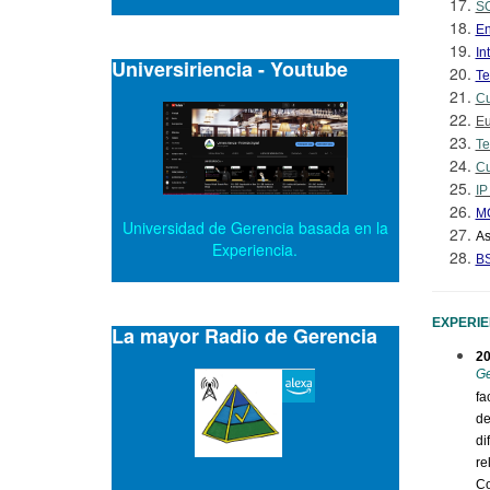
SO
En
In
Universiriencia - Youtube
Te
Cu
Eu
Te
Cu
IP
M
Universidad de Gerencia basada en la
As
Experiencia.
B
EXPERIE
La mayor Radio de Gerencia
2
Ge
fa
de
di
re
Co