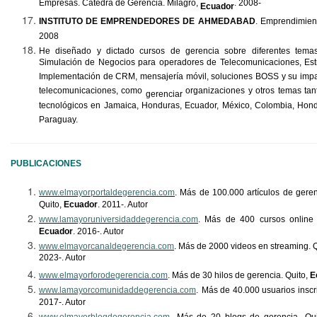
Empresas. Cátedra de Gerencia. Milagro,
. 2008-
Ecuador
INSTITUTO DE EMPRENDEDORES DE AHMEDABAD
. Emprendimien
2008
He diseñado y dictado cursos de gerencia sobre diferentes tem
Simulación de Negocios para operadores de Telecomunicaciones, Estr
Implementación de CRM, mensajería móvil, soluciones BOSS y su imp
telecomunicaciones, como
organizaciones y otros temas tan
gerenciar
tecnológicos en Jamaica, Honduras, Ecuador, México, Colombia, Hond
Paraguay.
PUBLICACIONES
www.elmayorportaldegerencia.com
.
Más de 100.000 artículos de gere
Quito,
Ecuador
.
2011-. Autor
www.lamayoruniversidaddegerencia.com
. Más de 400 cursos online 
Ecuador
.
2016-. Autor
www.elmayorcanaldegerencia.com
.
Más de 2000 videos en streaming. 
2023-. Autor
www.elmayorforodegerencia.com
.
Más de 30 hilos de gerencia. Quito,
E
www.lamayorcomunidaddegerencia.com
.
Más de 40.000 usuarios inscri
2017-. Autor
www.elmayorblogdegerencia.com
.
Más de 20 blogs de gerencia.
Qu