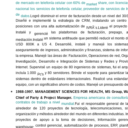
de mercado en telefonía celular con 60% de
share, con licencia
market
nacional los servicios de telefonía celular, proveedor de servicios de I
de
datos.
Logré
disminuir el error de facturación desde un nivel del 30/
Diseñé e implementé la estrategia de CRM, instalando un centro
posiciones con una alta automatización de
el proyecto
IVRÂ´s
.Lideré
Instalé y
las plataformas de facturación, prepago, a
gerencié
un sistema antifraude que permitió reducir el monto 
mediación.Instalé
USD 800K a US 4. Desarrollé, instalé y manejé los sistemas 
aseguramiento de ingresos, administración y finanzas, sistema de info
la empresa. Manejé las áreas de: Facturación, Operaciones de red, Org
Investigación, Desarrollo e Integración de Sistemas y Redes y Provi
Internet. Supervisé un equipo de 80 ingenieros de sistemas, fui el arq
incluía 1.000
y 80 servidores. Brinde el soporte para garantizar l
Pc's
sistemas dentro de estándares internacionales. Realicé una estanda
equipo, con un significativo ahorro de costos. Manejé un presupuesto d
1988-1997. MANAGEMENT SCIENCES FOR HEALTH, MS Group, Wa
Chief
of
Party
& Project Manager.
Empresa americana de consultoría
contratos de trabajo a nivel
mundial.
Fui
el responsable general de l
alrededor de 120 proyectos de tecnología, telecomunicaciones, s
organización y métodos alrededor del mundo en diferentes industrias. I
proyectos de apoyo a la toma de decisiones, Información gerenci
, control gerencial, automatización de procesos, ERP, plani
warehouse