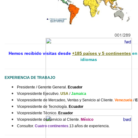
Experiencia del Equipo de trabajo de
Pirámide Digital.
PIRAMIDE DIGITAL. 2002 -
001/289
Hemos recibido visitas desde
+185 países y 5 continentes
en 
idiomas
EXPERIENCIA DE TRABAJO
Presidente
/
Gerente
General.
Ecuador
Vicepresidente
Ejecutivo
.
USA
/
Jamaica
Vicepresidente de Mercadeo, Ventas y Servicio al Cliente.
Venezuela
/
E
Vicepresidente
de
Tecnología
.
Ecuador
Vicepresidente
Técnico
.
Ecuador
Vicepresidente de Servicio al Cliente.
México
Consultor.
Cuatro continentes
.13
años de experiencia.