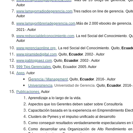
Autor
www.lamayorradiodegerencia.com
.
Tres radios on line de gerencia.
Quit
Autor
www.lamayorlibreriadegerencia.com
.
Más de 2.000 ebooks de gerencia.
2021-. Autor
www.redsocialdelconocimiento.com
. La red Social del Conocimiento
.
Qu
Autor
www.gerenciaonline.org.
. La red Social del Conocimiento
.
Quito,
Ecuad
www.piramidedigital.com
.
Quito,
Ecuador
.
2002-. Autor
www.pablogpaez.com
.
Quito,
Ecuador
.
2002-. Autor
999
Tips
Gerenciales.
Quito,
Ecuador
. 2005. Autor
Apps
. A
utor
G
erencia / Management
,
Quito,
Ecuador
.
2016-. Autor
Universiriencia
. Universidad de Gerencia.
Quito,
Ecuador
.
2016-.
Publicaciones.
Autor
Aprendizaje a lo largo de la vida.
Aspectos que los Gerentes deben saber sobre Consultoría
Capacitación basada en la experiencia en Emprendimiento Elect
Clusters
de Pymes y el impulso unificado al desarrollo
Como conseguir resultados verdaderamente espectaculares en l
Como desarrollar una Organización de Alto Rendimiento en 