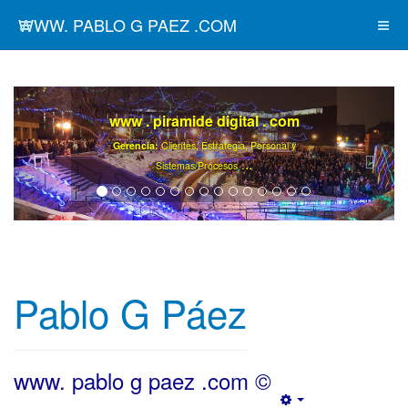
WWW. PABLO G PAEZ .COM
www . piramide digital . com
Gerencia:
Clientes, Estrategia, Personal y
..
.
Sistemas/Procesos
Pablo G Páez
www. pablo g paez .com ©