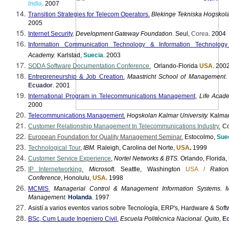
India.
2007
Transition Strategies for Telecom Operators.
Blekinge
Tekniska
Hogskol
2005
Internet Security
,
Development Gateway Foundation
.
Seul
,
Corea
. 2004
Information Communication Technology & Information Technolog
Academy
.
Karlstad,
Suecia
.
2003
SODA Software
Documentation
Conference
.
Orlando-Florida
USA
. 200
Entrepreneurship & Job Creation.
Maastricht School of Management
.
Ecuador
.
2001
International Program in Telecommunications Management,
Life Acad
2000
Telecommunications Management.
Hogskolan
Kalmar University.
Kalma
Customer Relationship Management
In
Telecommunications Industry.
C
European Foundation for Quality Management Seminar.
Estocolmo
,
Sue
Technological Tour
,
IBM.
Raleigh, Carolina del Norte,
USA
.
1999
Customer Service Experience
,
Nortel Networks & BTS.
Orlando, Florida,
IP Internetworking.
Microsoft
. Seattle, Washington
USA /
Ratio
Conference
, Honolulu,
USA.
1998
MCMIS
.
Managerial Control &
Management Information Systems. M
Management.
Holanda
.
1997
Asistí a varios eventos varios sobre Tecnología,
ERP's
, Hardware & Soft
BSc
, Cum Laude Ingeniero Civil.
Escuela Politécnica Nacional. Quito,
Ec