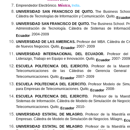
Emprendedor Electrónico.
México,
India.
UNIVERSIDAD SAN FRANCISCO DE QUITO.
The
Business
Schoo
Cátedra de Tecnologías de Información y Comunicación. Quito,
Ecuado
UNIVERSIDAD SAN FRANCISCO DE QUITO.
The
Business
School
. P
Administración de Tecnología. Cátedra de Sistemas de Informació
. 2004-2009
Ecuador
UNIVERSIDAD DE LAS AMERICAS.
Profesor del MBA. Cátedra de Cr
de Nuevos Negocios. Quito,
. 2007- 2009
Ecuador
UNIVERSIDAD INTERNACIONAL DEL ECUADOR.
Profesor del
Liderazgo, Trabajo en Equipo e Innovación. Quito,
. 2007- 2009
Ecuador
ESCUELA POLITECNICA DEL EJERCITO.
Profesor
de la Maestr
Telecomunicaciones de las Cátedras de Gerencia Genera
Telecomunicaciones. Quito,
. 2007- 2009
Ecuador
ESCUELA POLITECNICA DEL EJERCITO.
Profesor Modelo de Simu
para Empresas de Telecomunicaciones. Quito,
. 2008-
Ecuador
ESCUELA POLITECNICA DEL EJERCITO.
Profesor de la Maest
Sistemas de Información. Cátedra de Modelo de Simulación de Negoci
Telecomunicaciones. Quito,
. 2010-
Ecuador
UNIVERSIDAD ESTATAL DE MILAGRO.
Profesor de la Maestría e
Empresas. Cátedra de Modelo de Simulación de Negocios. Milagro,
Ecu
UNIVERSIDAD ESTATAL DE MILAGRO
. Profesor de la Maestría e