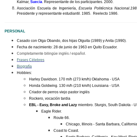
Kalmar,
Suecia
. Representante de los participantes. 2000.
Asociación Escuela de Ingeniería,
Escuela Politécnica Nacional.19
Presidente y representante estudiantil. 1985. Reelecto 1986.
PERSONAL
Casado con Olga Obando, dos hijas Olguita (1989) y Anita (1990).
Fecha de nacimiento: 28 de junio de 1963 en Quito Ecuador.
Completamente bilingüe inglés / español.
Frases Célebres
Biografía
Hobbies:
Harley Davidson. 170 m/h (273 km/h) Oklahoma - USA
Honda Goldwing. 130 m/h (210 km/h) Louisiana - USA
Criador de perros viejo pastor inglés
Rockero, vocación tardia
EBL - Easy, Broke and Lazy
miembro. Sturgis, South Dakota - U
Eagle Rider.
Route 66.
Chicago, Illinois - Santa Barbara, Californ
Coast to Coast.
Santa Barbara,,California - Key West, Flor