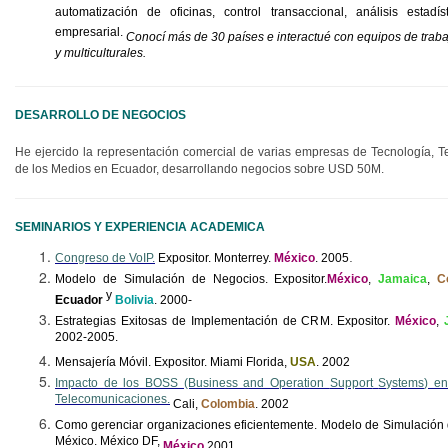
automatización de oficinas, control transaccional, análisis estadí
empresarial.
Conocí más de 30 países e interactué con equipos de trabaj
y multiculturales.
DESARROLLO DE NEGOCIOS
He ejercido la representación comercial de varias empresas de Tecnología, 
de los Medios en Ecuador, desarrollando negocios sobre USD 50M.
SEMINARIOS Y EXPERIENCIA ACADEMICA
.
Congreso de
VoIP
.
Expositor. Monterrey.
México
. 2005
Modelo de Simulación de Negocios.
Expositor.
México
,
Jamaica
,
C
y
Ecuador
Bolivia
. 2000-
Estrategias Exitosas de Implementación de CRM. Expositor.
México
,
2002-2005.
Mensajería Móvil. Expositor. Miami Florida,
USA
. 2002
Impacto de los BOSS (Business and
Operation
Support
Systems
) e
Telecomunicaciones.
Cali,
Colombia
. 2002
Como
gerenciar
organizaciones eficientemente. Modelo de Simulación
México. México DF,
México
2001