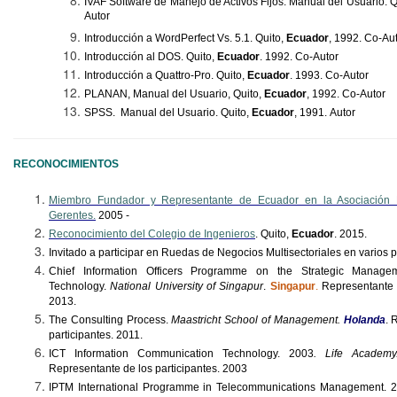
IVAF Software de Manejo de Activos Fijos. Manual del Usuario. Q
Autor
Introducción a WordPerfect Vs. 5.1. Quito,
Ecuador
, 1992. Co-Au
Introducción al DOS. Quito,
Ecuador
.
1992. Co-
Autor
Introducción a
Quattro
-Pro. Quito,
Ecuador
.
1993. Co-
Autor
PLANAN, Manual del Usuario, Quito,
Ecuador
, 1992.
Co-
Autor
SPSS. Manual del Usuario. Quito,
Ecuador
, 1991.
Autor
RECONOCIMIENTOS
Miembro Fundador y Representante de Ecuador en la Asociación 
Gerentes.
2005 -
Reconocimiento del Colegio de Ingenieros
. Quito,
Ecuador
. 2015.
Invitado a participar en Ruedas de Negocios Multisectoriales en varios p
Chief Information Officers
Programme
on the Strategic Manageme
Technology.
National University of
Singapur
.
Singapur
.
Representante
2013.
The Consulting Process.
Maastricht School of Management.
Holanda
. 
participantes. 2011.
ICT
Information
Communication
Technology
. 2003
.
Life
Academy
Representante de los participantes. 2003
IPTM International
Programme
in Telecommunications Management.
2