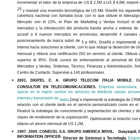
incrementar el valor de la empresa de US $ 2,5M a US $ 4,9M, mejor
25
y manejé una inversión tecnológica de US 6M. Diseñé los siguiente
cobertura nacional con llamada local, con lo que obtuve el liderazg
Mercado con el 23%; el Plan de Marketing y Ventas incluyó el de
mercados y la introducción del producto banda ancha y sistema de
accedí a 8 nuevos mercados en provincias, desarrollé 4 canales d
posicionamiento de marca subió de
5 a 49%. Diseñé e implementé u
interna hacia soluciones al cliente, con lo que reduje la deserción de c
mensual y obtuve una certificación ISO en servicio al cliente. Obtuve
superior al 95%. Dicté cursos de entrenamiento al personal de Estr
Mercadeo y Ventas, Sistemas, Técnico, Finanzas y Administración, Sol
Centro de Contacto. Supervisé a 140 profesionales.
2001. DIGITEL C. A. GRUPO TELECOM ITALIA MOBILE. C
CONSULTOR EN TELECOMUNICACIONES.
Empresa venezolana, 
operar en la región central los servicios de telefonía celular, prove
Internet y transmisión de
datos.
Dirigí
e implementé la estrategia de CRM
relación con el cliente tanto en el servicio personalizado como en el
Realicé la estrategia de conocimiento y segmentación de clientes y di
claves de rendimiento de la organización.
Optimizando la relación con 
obtuvo un ahorro mensual de US 1.2M,
1997- 2000. CONECEL S.A. GRUPO AMERICA MOVIL.
Guayaquil,
INFORMATION OFFICER.
Director de Sistemas y Tecnología.
Empres