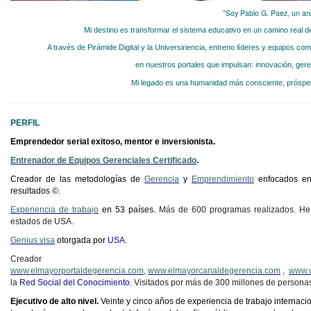
"Soy Pablo G. Paez, un arq
Mi destino es transformar el sistema educativo en un camino real de
A través de Pirámide Digital y la Universiriencia, entreno líderes y equipos c
en nuestros portales que impulsan: innovación, ger
Mi legado es una humanidad más consciente, próspera
PERFIL
Emprendedor serial exitoso, mentor e inversionista.
Entrenador de Equipos Gerenciales Certificado
.
Creador de las metodologías de
Gerencia
y
Emprendimiento
enfocados en
resultados ©.
Experiencia de trabajo
en 53 países.
Más de 600 programas realizados. He
estados de USA.
Genius visa
otorgada por
USA
.
Creador
www.elmayorportaldegerencia.com
,
www.elmayorcanaldegerencia.com
,
www.u
la
Red Social del Conocimiento
. Visitados por más de 300 millones de persona
Ejecutivo de alto nivel.
Veinte y cinco años de experiencia de trabajo internac