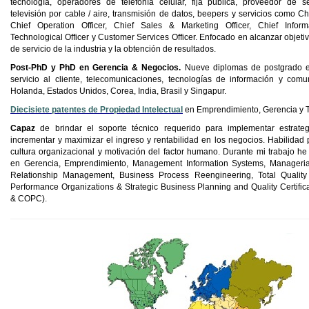
tecnología, operadores de telefonía celular, fija pública, proveedor de se
televisión por cable / aire, transmisión de datos, beepers y servicios como
Ch
Chief
Operation
Officer
,
Chief
Sales & Marketing
Officer
,
Chief
Inform
Technological
Officer
y
Customer
Services
Officer
. Enfocado en alcanzar objeti
de servicio de la industria y la obtención de resultados.
Post-PhD y PhD en Gerencia & Negocios.
Nueve diplomas de postgrado e
servicio al cliente, telecomunicaciones, tecnologías de información y com
Holanda, Estados Unidos, Corea, India, Brasil y Singapur.
Diecisiete patentes de Propiedad Intelectual
en Emprendimiento, Gerencia y T
Capaz
de brindar el soporte técnico requerido para implementar estrategi
incrementar y maximizar el ingreso y rentabilidad en los negocios. Habilidad 
cultura organizacional y motivación del factor humano.
Durante mi
trabajo
h
en
Gerencia
,
Emprendimiento
, Management Information Systems, Manageria
Relationship Management, Business Process Reengineering, Total Qualit
Performance Organizations & Strategic Business Planning and Quality Certific
& COPC).