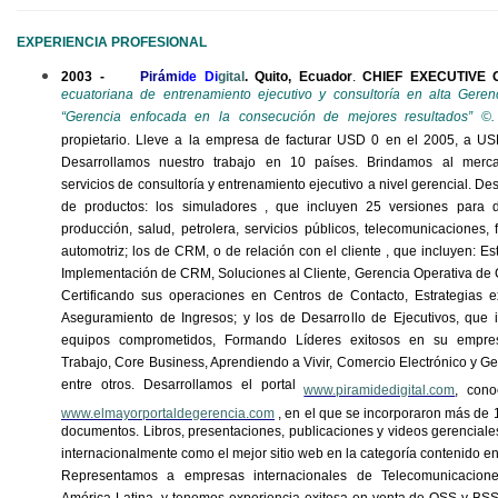
EXPERIENCIA PROFESIONAL
2003 -
Pirám
ide Di
gital
. Quito, Ecuador
.
CHIEF EXECUTIVE
ecuatoriana de entrenamiento ejecutivo y consultoría en alta Geren
“Gerencia enfocada en la consecución de mejores resultados” ©
propietario. Lleve a la empresa de facturar USD 0 en el 2005, a U
Desarrollamos nuestro trabajo en 10 países. Brindamos al merca
servicios de consultoría y entrenamiento ejecutivo a nivel gerencial. Des
de productos: los simuladores , que incluyen 25 versiones para dif
producción, salud, petrolera, servicios públicos, telecomunicaciones, f
automotriz; los de CRM, o de relación con el cliente , que incluyen: Es
Implementación de CRM, Soluciones al Cliente, Gerencia Operativa de 
Certificando sus operaciones en Centros de Contacto, Estrategias e
Aseguramiento de Ingresos; y los de Desarrollo de Ejecutivos, que 
equipos comprometidos, Formando Líderes exitosos en su empre
Trabajo, Core Business, Aprendiendo a Vivir, Comercio Electrónico y Ge
entre otros. Desarrollamos el portal
www.piramidedigital.com
, con
www.elmayorportaldegerencia.com
, en el que se incorporaron más de 1
documentos. Libros, presentaciones, publicaciones y videos gerenciale
internacionalmente como el mejor sitio web en la categoría contenido e
Representamos a empresas internacionales de Telecomunicacion