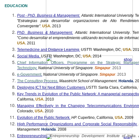
EDUCACION
Post - PhD. Business & Management.
Atlantic International University.
Te
"Estrategias para desarrollar organizaciones de Alto Rendimien
Convergente"
.
USA.
2013
PhD. Business & Management.
Atlantic International University
.
Tem
"
Como desarrollar el emprendimiento utilizando tecnologías de informac
USA.
2011
Telemedicine and Distance Learning.
USTTI.
Washington, DC,
USA.
20
Social Media.
USTTI.
Washington, DC,
USA.
2014
Chief Information Officers.
Programme
on the Strategic Manageme
Technology.
National University of Singapore.
Singapur
.
2013
e-Government.
National University of Singapore.
Singapur
.
2013
The Consulting Process.
Maastricht School of Management.
Holanda
.
2
Deploying ICT for Next
Bllion
Customers.
USTTI
.
Santa Clara, California,
Key Trends in Evolution of the Public Network: A managerial perspectiv
California,
USA.
2010
Managing Effectively in the Changing Telecommunications
Environm
Colorado,
USA.
2010
Evolution of the Public Network.
HP.
Cupertino, California,
USA.
2009
High Performance Organizations and Corporate Social Responsibility.
Management
.
Holanda
.
2008
Entrepreneurship.
Entrepreneurship Development Institute of India
.
A