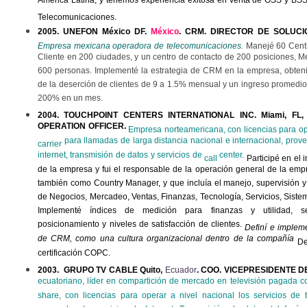
América Latina, y tenemos experiencia exitosa en venta de OSS y BSS 
Telecomunicaciones.
2005. UNEFON México DF.
México
. CRM.
DIRECTOR DE SOLUCI
Empresa mexicana operadora de telecomunicaciones.
Manejé 60 Centr
Cliente en 200 ciudades, y un centro de contacto de 200 posiciones, 
600 personas. Implementé la estrategia de CRM en la empresa, obten
de la deserción de clientes de 9 a 1.5% mensual y un ingreso promedio
200% en un mes.
2004. TOUCHPOINT CENTERS INTERNATIONAL INC. Miami, FL
OPERATION OFFICER.
Empresa norteamericana, con licencias para ope
para llamadas de larga distancia nacional e internacional, prov
carrier
internet, transmisión de datos y servicios de
center.
call
Participé en el 
de la empresa y fui el responsable de la operación general de la empr
también como Country Manager, y que incluía el manejo, supervisión y 
de Negocios, Mercadeo, Ventas, Finanzas, Tecnología, Servicios, Sistem
Implementé índices de medición para finanzas y utilidad, ser
posicionamiento y niveles de satisfacción de clientes.
Definí e impleme
de CRM, como una cultura organizacional dentro de la compañía
De
certificación COPC.
2003. GRUPO TV CABLE Quito,
Ecuador
. COO. VICEPRESIDENTE D
ecuatoriano, líder en compartición de mercado en televisión pagada 
share, con licencias para operar a nivel nacional los servicios de t