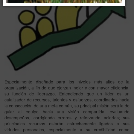
Especialmente diseñado para los niveles más altos de la
organización, a fin de que ejerzan mejor y con mayor eficiencia,
su función de liderazgo. Entendiendo que un líder es un
catalizador de recursos, talentos y esfuerzos, coordinados hacia
la consecución de una meta común, su principal misión será la de
guiar al equipo hacia una visión compartida, evaluando
desempeños, corrigiendo errores y reforzando aciertos; sus
principales recursos estarán estrechamente ligados a sus
virtudes personales, especialmente a su credibilidad como