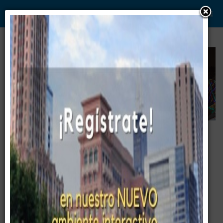
WWW. PABLO G PAEZ .COM
www . piramide digital . com
Gerencia:
Clientes, Estrategia, Personal y
..
.
Sistemas/Procesos
Entrenamiento
2020-01-27 / Liderazgo para la Alta
Gerencia ©