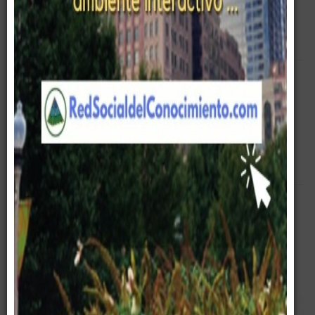
Empty
Pirámide Digital
Entrenamiento
Corporativo
Cursos
Gerencia
Liderazgo
Servicios
Equipo Gerencial