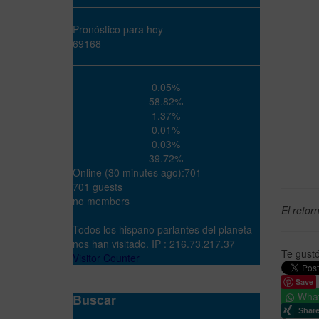
Pronóstico para hoy
69168
0.05%
58.82%
1.37%
0.01%
0.03%
39.72%
Online (30 minutes ago):701
701 guests
no members
El retor
Todos los hispano parlantes del planeta
nos han visitado. IP : 216.73.217.37
Te gust
Visitor Counter
Save
Wha
Buscar