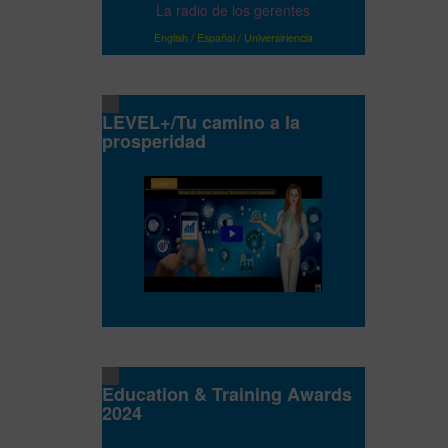
La radio de los gerentes
English
/
Español
/
Universiriencia
LEVEL+/Tu camino a la
prosperidad
Education & Training Awards
2024