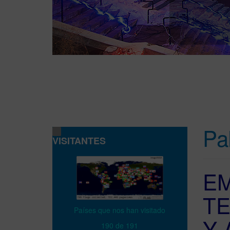
Pa
VISITANTES
EM
TE
Países que nos han visitado
Y 
190 de 191