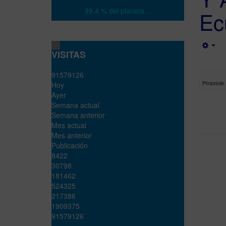
99,4 % del planeta...
Ec
Emp
VISITAS
9
1
5
7
9
1
2
6
Pirámide 
Hoy
Ayer
Semana actual
Semana anterior
Mes actual
Mes anterior
Publicación
8422
30798
181462
524325
217386
1909375
91579126