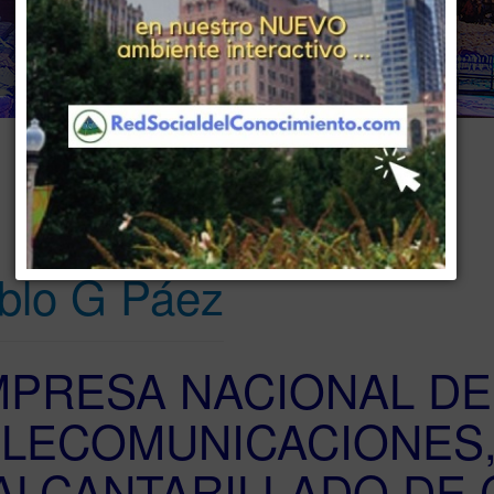
www . piramide digital . com
..
.
Gerencia:
Clientes, Estrategia, Personal y Sistemas/Procesos
blo G Páez
PRESA NACIONAL DE
LECOMUNICACIONES,
ALCANTARILLADO DE 