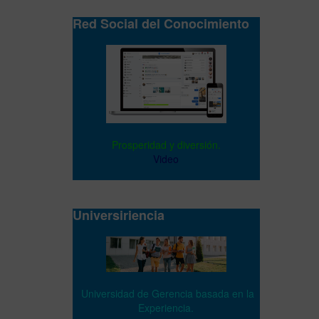
Red Social del Conocimiento
Prosperidad y diversión.
Video
Universiriencia
Universidad de Gerencia basada en la
Experiencia.