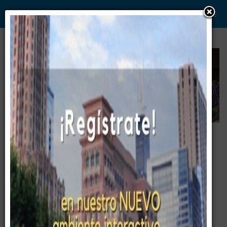
WWW. PABLO G PAEZ .COM
www . piramide digital . com
Gerencia:
Clientes, Estrategia, Personal y
..
.
Sistemas/Procesos
Pablo G Páez
EMPRESA NACIONAL DE
TELECOMUNICACIONES, AGUA