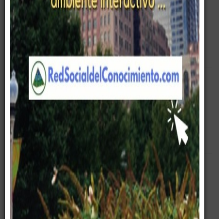
POTABLE Y ALCANTARILLADO DE
CUENCA - Ecuador
Empty
Pirámide Digital
Consultoría
Corporativo
Empresa
Ecuador
Referencias
Servicios
Telecomunicaciones