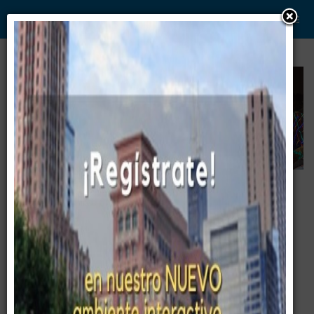
WWW. PABLO G PAEZ .COM
www . piramide digital . com
Gerencia:
Clientes, Estrategia, Personal y
..
.
Sistemas/Procesos
Pablo G Páez
44. Las obras más leídas en el mundo