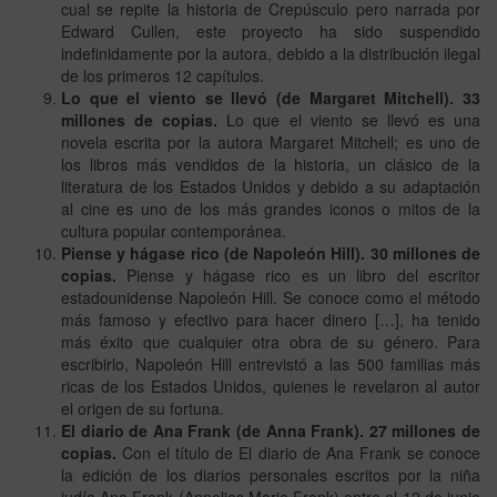
cual se repite la historia de Crepúsculo pero narrada por
Edward Cullen, este proyecto ha sido suspendido
indefinidamente por la autora, debido a la distribución ilegal
de los primeros 12 capítulos.
Lo que el viento se llevó (de Margaret Mitchell). 33
millones de copias.
Lo que el viento se llevó es una
novela escrita por la autora Margaret Mitchell; es uno de
los libros más vendidos de la historia, un clásico de la
literatura de los Estados Unidos y debido a su adaptación
al cine es uno de los más grandes iconos o mitos de la
cultura popular contemporánea.
Piense y hágase rico (de Napoleón Hill). 30 millones de
copias.
Piense y hágase rico es un libro del escritor
estadounidense Napoleón Hill. Se conoce como el método
más famoso y efectivo para hacer dinero […], ha tenido
más éxito que cualquier otra obra de su género. Para
escribirlo, Napoleón Hill entrevistó a las 500 familias más
ricas de los Estados Unidos, quienes le revelaron al autor
el origen de su fortuna.
El diario de Ana Frank (de Anna Frank). 27 millones de
copias.
Con el título de El diario de Ana Frank se conoce
la edición de los diarios personales escritos por la niña
judía Ana Frank (Annelies Marie Frank) entre el 12 de junio