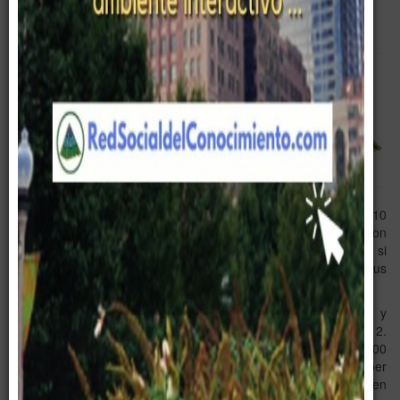
Empty
Pirámide Digital
Destacados
Corporativo
Gerencia
App
Hace ya algún tiempo que anda circulando una lista de las 10
obras más leídas en el mundo, pero nos apetecía compartirla con
todos vosotros, e incluso saber si has leído alguno de ellos o si
estas obras que se mencionan a continuación están entre tus
lecturas favoritas.
Este listado está basado en el número de libros impresos y
vendidos en los últimos 50 años (hasta el año 2012.
Recientemente 50 Sombras de Grey ha alcanzado la cifra de 100
millones de copias vendidas). Algunos títulos pueden haber
tenido más copias impresas que algunos de estos que aparecen