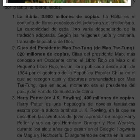
aquí, pero un gran número de esos libros no fueron vendidos y
por lo tanto no fueron leídos.
La Biblia. 3.900 millones de copias.
La Biblia es el
conjunto de libros canónicos del judaísmo y el cristianismo.
La canonicidad de cada libro varía dependiendo de la
tradición adoptada. Según las religiones judía y cristiana,
transmite la palabra de Dios.
Citas del Presidente Mao Tse-Tung (de Mao Tse-Tung).
820 millones de copias.
Citas del presidente Mao, más
conocido en Occidente como el Libro Rojo de Mao o el
Pequeño Libro Rojo, es un libro publicado desde abril de
1964 por el gobierno de la República Popular China en el
que se recogen citas y discursos pronunciados por Mao
Tse-Tung, que en aquel momento era el presidente del
país y del Partido Comunista de China.
Harry Potter (de J.K. Rowling). 400 millones de copias.
Harry Potter es una heptalogía de novelas fantásticas
escrita por la autora británica J. K. Rowling, en la que se
describen las aventuras del joven aprendiz de mago Harry
Potter y sus amigos Hermione Granger y Ron Weasley,
durante los siete años que pasan en el Colegio Hogwarts
de Magia y Hechicería. El argumento se centra en la lucha