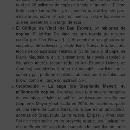
total de 65 millones de copias en todo el mundo.1 El libro
trata sobre los sueños y los medios que utilizamos para
alcanzarlos, sobre el azar en nuestra vida y las señales
que se presentan a lo largo de esta.
El Código da Vinci (de Dan Brown). 57 millones de
copias.
El código Da Vinci es una novela de misterio
escrita por Dan Brown. […] Al combinar los géneros de
suspenso detectivesco y esoterismo Nueva Era, con una
teoría de conspiración relativa al Santo Grial y al papel de
María Magdalena en el cristianismo, la novela espoleó el
difundido interés (sobre todo en los Estados Unidos de
América) por ciertas teorías de complots «urdidos en la
sombra por poderes ocultos», un fenómeno definido por
Brown como el «auge conspiranoico».
Crepúsculo – La saga (de Stephenie Meyer). 43
millones de copias.
Crepúsculo es una novela romántica
de vampiros dirigida al público adolescente, escrita por
Stephenie Meyer y publicada en 2005. Es la primera parte
de una serie de cuatro libros, de la que están publicados,
además de Crepúsculo, Luna nueva, Eclipse, y Amanecer.
Sol de medianoche es un proyecto aparte, sin finalizar, en
el que Stephenie lleva trabajando desde hace tiempo; en el