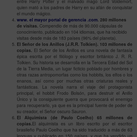
entre Harry Potter y el malvado mago Lord Voldemort,
quien mató a los padres de Harry en su afán de conquistar
el mundo mágico.
www. el mayor portal de gerencia .com
. 280 millones
de visitas.
Compendio de más de 90.000 cápsulas de
conocimiento, publicado en 104 idiomas, que ha recibido
visitas desde más de 183 países (96% del planeta).
El Señor de los Anillos (J.R.R. Tolkien). 103 millones de
copias.
El Señor de los Anillos es una novela de fantasía
épica escrita por el filólogo y escritor británico J. R. R.
Tolkien. Su historia se desarrolla en la Tercera Edad del Sol
de la Tierra Media, un lugar ficticio poblado por hombres y
otras razas antropomorfas como los hobbits, los elfos o los
enanos, así como por muchas otras criaturas reales y
fantásticas. La novela narra el viaje del protagonista
principal, el hobbit Frodo Bolsón, para destruir el Anillo
Único y la consiguiente guerra que provocará el enemigo
para recuperarlo, ya que es la principal fuente de poder de
su creador, el Señor oscuro Sauron.
El Alquimista (de Paulo Coelho) 65 millones de
copias.
El alquimista es un libro escrito por el escritor
brasileño Paulo Coelho que ha sido traducido a más de 63
lenguas y publicado en 150 países, y que ha vendido un