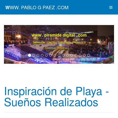
WWW. PABLO G PAEZ .COM
www . piramide digital . com
Gerencia:
Clientes, Estrategia, Personal y
..
.
Sistemas/Procesos
Inspiración de Playa -
Sueños Realizados