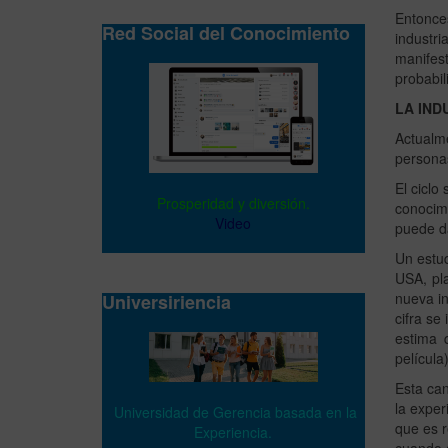
Entonces
Red Social del Conocimiento
industri
manifes
probabil
LA IND
Actualm
personas
El ciclo
Prosperidad y diversión.
conocimi
Video
puede da
Un estud
USA, pl
nueva in
Universiriencia
cifra se
estima 
película
Esta can
la exper
Universidad de Gerencia basada en la
que es r
Experiencia.