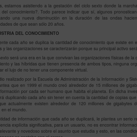
, estamos asistiendo a la gestación del ciclo sexto donde la marcha
a del conocimiento?. Todo parece indicar que sí, algunos pronostican
tando una nueva disminución en la duración de las ondas haci
idades de que sean sólo 20 años.
USTRIA DEL CONOCIMIENTO
ente cada año se duplica la cantidad de conocimiento que existe en
 y las organizaciones se caracterizarán porque su principal activo ser
 sexto será una era en la que convivan las organizaciones físicas de la o
ento y las híbridas que tienen presencia de ambos tipos, ninguna or
r el lujo de no tener una componente virtual.
io realizado por la Escuela de Administración de la Información y Sis
antea que en 1999 el mundo creó alrededor de 15 millones de gigab
formación por cada ser humano que habita el planeta. En dicha invest
 irá duplicando cada año sin tener en cuenta la cantidad de copias que
que actualmente existen alrededor de 120 millones de gigabytes d
) en el mundo.
tidad de información que cada año se duplicará, le plantea un serio 
iencia explícita significativa, para un usuario, no es encontrar informa
elevante y novedoso sobre el asunto que estudia y esto, en las condicio