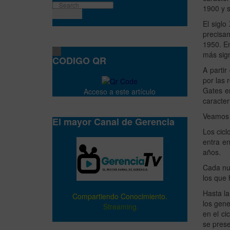
1900 y s
El siglo
precisam
1950. E
más sign
CODIGO QR
A partir
por las 
Gates en
Acceso a este artículo
caracter
Veamos a
El mayor Canal de Gerencia
Los cicl
entra en
años.
Cada nue
los que 
Hasta la
Compartiendo Conocimiento.
los gen
Streaming.
en el ci
se pres