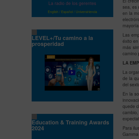
El creci
La radio de los gerentes
sea, es 
English
/
Español
/
Universiriencia
en la m
electrón
mayoría
Las emp
LEVEL+/Tu camino a la
éxito en
prosperidad
más sim
camino p
LA EMP
La organ
de la qu
del sext
En la so
innovaci
quede cl
cambio,
expecta
Education & Training Awards
2024
Para ilu
Gamma Z.