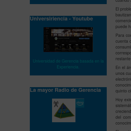
cuando 
El probl
bautiza
Universiriencia - Youtube
comercio
puede ha
Para co
cuenta 
consumi
corresp
restante
Universidad de Gerencia basada en la
Experiencia.
En el á
unos cu
electrón
conocim
La mayor Radio de Gerencia
quinto ci
Hoy exi
sistemá
creciend
del com
conocimi