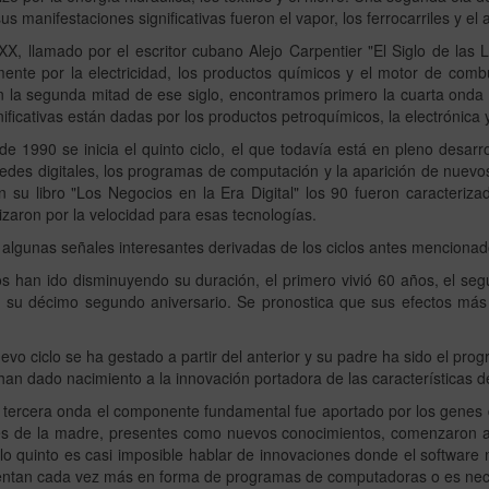
us manifestaciones significativas fueron el vapor, los ferrocarriles y el 
 XX, llamado por el escritor cubano Alejo Carpentier "El Siglo de las Lu
ente por la electricidad, los productos químicos y el motor de comb
n la segunda mitad de ese siglo, encontramos primero la cuarta ond
ificativas están dadas por los productos petroquímicos, la electrónica 
 de 1990 se inicia el quinto ciclo, el que todavía está en pleno desarr
redes digitales, los programas de computación y la aparición de nuevo
 su libro "Los Negocios en la Era Digital" los 90 fueron caracteriza
izaron por la velocidad para esas tecnologías.
lgunas señales interesantes derivadas de los ciclos antes mencionado
os han ido disminuyendo su duración, el primero vivió 60 años, el segu
 su décimo segundo aniversario. Se pronostica que sus efectos más si
vo ciclo se ha gestado a partir del anterior y su padre ha sido el pro
han dado nacimiento a la innovación portadora de las características d
 tercera onda el componente fundamental fue aportado por los genes d
es de la madre, presentes como nuevos conocimientos, comenzaron 
clo quinto es casi imposible hablar de innovaciones donde el software
entan cada vez más en forma de programas de computadoras o es nece