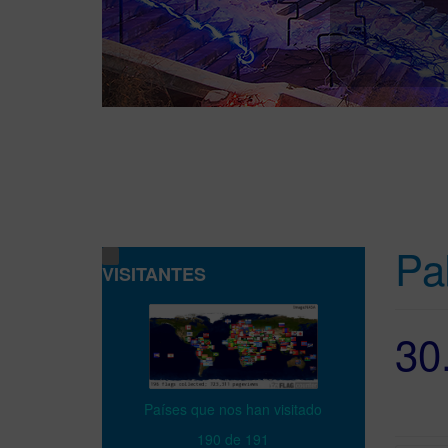
Pa
VISITANTES
30.
Países que nos han visitado
190 de 191