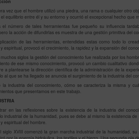
cción
ra vez que el hombre utilizó una piedra, una rama o cualquier otro o
 el equilibrio entre él y su entorno y ocurrió el excepcional hecho que 
s el número de tales herramientas fue pequeño su influencia tard
pero la acción de difundirlas es muestra de una gestión primitiva del c
iplicación de las herramientas, entendidas estas como todo lo crea
 y espiritual, provocó el crecimiento, la rapidez y la expansión del con
muchos siglos la gestión del conocimiento fue realizada por los homb
iento de ese mismo conocimiento, provocó un cambio cualitativo dond
e a plantearse la dirección científica de la administración de la ex
lo al que se ha llegado se anuncia el surgimiento de la industria del co
e la industria del conocimiento, cómo se caracteriza la misma y cuá
mientos que presentamos en este trabajo.
USTRIA
trar en las reflexiones sobre la existencia de la industria del con
lo industrial de la humanidad, pues se debe al mismo la existencia de
 y espiritual del hombre.
l siglo XVIII comenzó la gran marcha industrial de la humanidad, su
izó por la energía hidráulica, los textiles y el hierro. Una segunda ola 