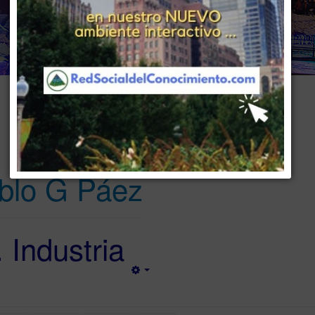
www . piramide digital . com
..
.
Gerencia:
Clientes, Estrategia, Personal y Sistemas/Procesos
blo G Páez
 Industria
Empty