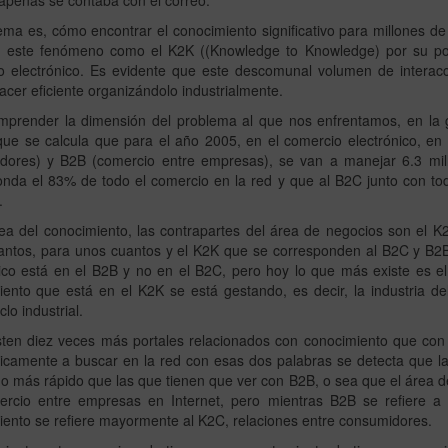
apenas se contaba con el correo.
ema es, cómo encontrar el conocimiento significativo para millones 
n este fenómeno como el K2K ((Knowledge to Knowledge) por su posi
 electrónico. Es evidente que este descomunal volumen de interaccio
cer eficiente organizándolo industrialmente.
mprender la dimensión del problema al que nos enfrentamos, en la g
que se calcula que para el año 2005, en el comercio electrónico, e
dores) y B2B (comercio entre empresas), se van a manejar 6.3 mil
onda el 83% de todo el comercio en la red y que al B2C junto con t
.
rea del conocimiento, las contrapartes del área de negocios son el
antos, para unos cuantos y el K2K que se corresponden al B2C y B2B 
ico está en el B2B y no en el B2C, pero hoy lo que más existe es el
iento que está en el K2K se está gestando, es decir, la industria d
clo industrial.
sten diez veces más portales relacionados con conocimiento que con 
ticamente a buscar en la red con esas dos palabras se detecta que l
o más rápido que las que tienen que ver con B2B, o sea que el área d
ercio entre empresas en Internet, pero mientras B2B se refiere a 
ento se refiere mayormente al K2C, relaciones entre consumidores.