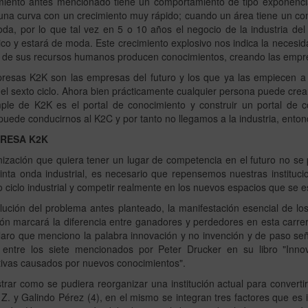
miento antes mencionado tiene un comportamiento de tipo exponencial
una curva con un crecimiento muy rápido; cuando un área tiene un co
oda, por lo que tal vez en 5 o 10 años el negocio de la industria d
ico y estará de moda. Este crecimiento explosivo nos indica la necesid
 de sus recursos humanos producen conocimientos, creando las empr
resas K2K son las empresas del futuro y los que ya las empiecen a c
 el sexto ciclo. Ahora bien prácticamente cualquier persona puede crea
ple de K2K es el portal de conocimiento y construir un portal de c
uede conducirnos al K2C y por tanto no llegamos a la industria, enton
RESA K2K
ización que quiera tener un lugar de competencia en el futuro no se
inta onda industrial, es necesario que repensemos nuestras instituc
o ciclo industrial y competir realmente en los nuevos espacios que se 
lución del problema antes planteado, la manifestación esencial de los c
ón marcará la diferencia entre ganadores y perdedores en esta carrer
aro que menciono la palabra innovación y no invención y de paso señ
 entre los siete mencionados por Peter Drucker en su libro "Inno
tivas causados por nuevos conocimientos".
strar como se pudiera reorganizar una institución actual para conve
 y Galindo Pérez (4), en el mismo se integran tres factores que es i