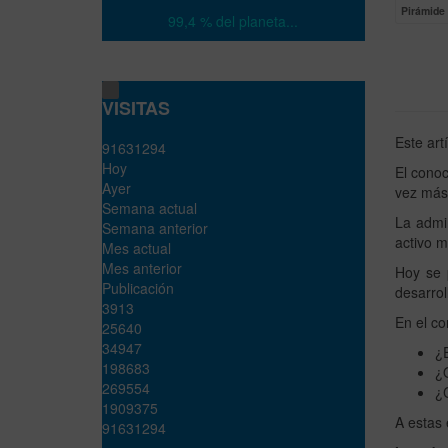
Pirámide 
99,4 % del planeta...
VISITAS
Este art
9
1
6
3
1
2
9
4
Hoy
El conoc
Ayer
vez más 
Semana actual
La admin
Semana anterior
activo m
Mes actual
Mes anterior
Hoy se p
Publicación
desarrol
3913
En el co
25640
34947
¿E
198683
¿Q
269554
¿
1909375
A estas 
91631294