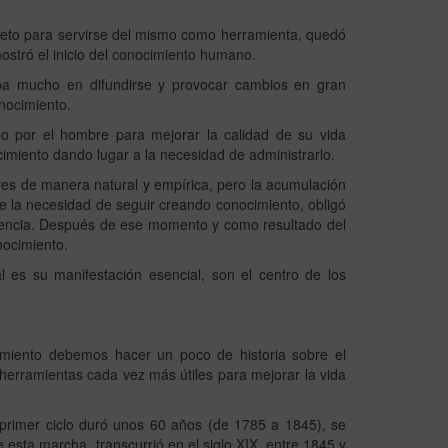
bjeto para servirse del mismo como herramienta, quedó
mostró el inicio del conocimiento humano.
aba mucho en difundirse y provocar cambios en gran
onocimiento.
do por el hombre para mejorar la calidad de su vida
ocimiento dando lugar a la necesidad de administrarlo.
res de manera natural y empírica, pero la acumulación
e la necesidad de seguir creando conocimiento, obligó
periencia. Después de ese momento y como resultado del
nocimiento.
l es su manifestación esencial, son el centro de los
ocimiento debemos hacer un poco de historia sobre el
 herramientas cada vez más útiles para mejorar la vida
 primer ciclo duró unos 60 años (de 1785 a 1845), se
de esta marcha, transcurrió en el siglo XIX, entre 1845 y