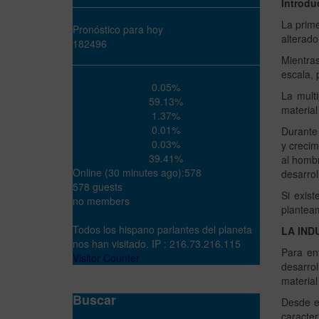
Introdu
La prime
Pronóstico para hoy
alterado
182496
Mientra
escala, 
0.05%
La mult
59.13%
material
1.37%
0.01%
Durante 
0.03%
y crecim
39.41%
al hombr
Online (30 minutes ago):578
desarrol
578 guests
Si exist
no members
plantea
Todos los hispano parlantes del planeta
LA IND
nos han visitado. IP : 216.73.216.115
Para en
Visitor Counter
desarrol
material
Buscar
Desde e
caracter