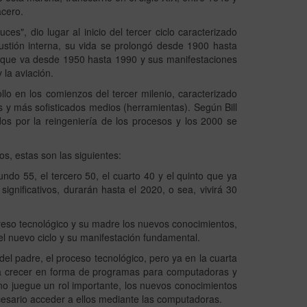
acero.
ces", dio lugar al inicio del tercer ciclo caracterizado
ustión interna, su vida se prolongó desde 1900 hasta
a que va desde 1950 hasta 1990 y sus manifestaciones
y la aviación.
ollo en los comienzos del tercer milenio, caracterizado
s y más sofisticados medios (herramientas). Según Bill
dos por la reingeniería de los procesos y los 2000 se
s, estas son las siguientes:
ndo 55, el tercero 50, el cuarto 40 y el quinto que ya
gnificativos, durarán hasta el 2020, o sea, vivirá 30
greso tecnológico y su madre los nuevos conocimientos,
el nuevo ciclo y su manifestación fundamental.
el padre, el proceso tecnológico, pero ya en la cuarta
a crecer en forma de programas para computadoras y
 no juegue un rol importante, los nuevos conocimientos
sario acceder a ellos mediante las computadoras.