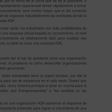
, por la forma de la curva que se da al graficarlo, o
mportamiento exponencial tiende rápidamente a entrar
el conocimiento será mucho mayor que el del comercio
ad de organizar industrialmente las entidades donde la
esas K2K.
rear serán los industriales con más posibilidades de
r una empresa virtual basada en conocimiento, el nivel
onocimiento es relativamente fácil, pero cuidado ese
ces, lo ideal es crear una empresa K2K.
 puede dar el lujo de quedarse como una organización
iones, el problema es cómo desarrollar organizaciones
están generando.
iclos industriales tiene un papel decisivo, por ello la
a para ser de excelencia en el ciclo sexto. Deseo que
alo, como síntoma principal a tener en cuenta para el
vation and Entrepreneurship" a "los cambios en las
rtirla en una organización K2K usaremos el esquema de
mportante potenciar para lograr el crecimiento de una