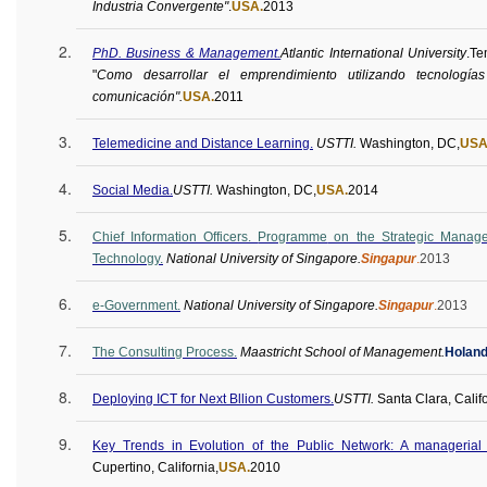
Industria Convergente"
.
USA.
2013
PhD. Business & Management.
Atlantic International University
.
Te
"
Como desarrollar el emprendimiento utilizando tecnología
comunicación".
USA.
2011
Telemedicine and Distance Learning.
USTTI.
Washington, DC,
USA
Social Media.
USTTI.
Washington, DC,
USA.
2014
Chief Information Officers.
Programme
on the Strategic Manage
Technology.
National University of Singapore.
Singapur
.
2013
e-Government.
National University of Singapore.
Singapur
.
2013
The Consulting Process.
Maastricht School of Management.
Holan
Deploying ICT for Next
Bllion
Customers.
USTTI
.
Santa Clara, Califo
Key Trends in Evolution of the Public Network: A managerial 
Cupertino, California,
USA.
2010