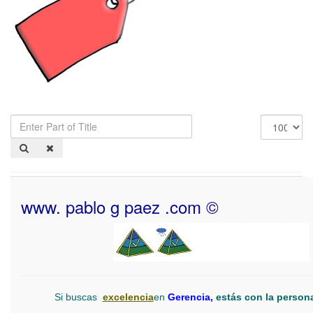
Enter
Display
Part
#
of
Title
www. pablo g paez .com ©
Si buscas
excelencia
en
Gerencia,
estás con la person