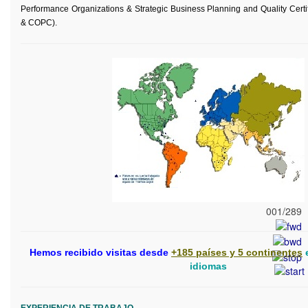
Performance Organizations & Strategic Business Planning and Quality Certi
& COPC).
Experiencia del Equipo de trabajo de
Pirámide Digital.
PIRAMIDE DIGITAL. 2002 -
001/289
Hemos recibido visitas desde
+185 países y 5 continentes
e
idiomas
EXPERIENCIA DE TRABAJO