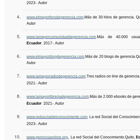
2023-. Autor
www.elmayorforodegerencia.com
.
Más de 30 hilos de gerencia. Qu
Autor
www.lamayorcomunidaddegerencia.com
.
Más de 40.000 usuari
Ecuador
.
2017-. Autor
www.elmayorblogdegerencia.com
.
Más de 20 blogs de gerencia.
Qu
Autor
www.lamayorradiodegerencia.com
.
Tres radios on line de gerencia
2021-. Autor
www.lamayorlibreriadegerencia.com
.
Más de 2.000 ebooks de gere
.
Ecuador
2021-. Autor
www.redsocialdelconocimiento.com
. La red Social del Conocimien
2023-. Autor
www.gerenciaonline.org.
. La red Social del Conocimiento
.
Quito,
E