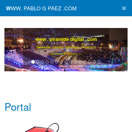
WWW. PABLO G PAEZ .COM
www . piramide digital . com
Gerencia:
Clientes, Estrategia, Personal y
..
.
Sistemas/Procesos
Portal