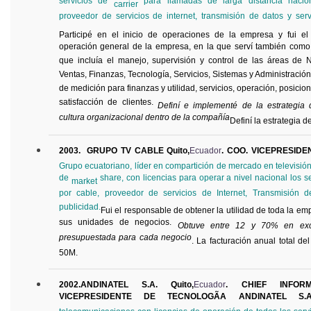
servicios de
para llamadas de larga distancia naciona
carrier
proveedor de servicios de internet, transmisión de datos y ser
Participé en el inicio de operaciones de la empresa y fui el
operación general de la empresa, en la que serví también como
que incluía el manejo, supervisión y control de las áreas de 
Ventas, Finanzas, Tecnología, Servicios, Sistemas y Administració
de medición para finanzas y utilidad, servicios, operación, posicio
satisfacción de clientes.
Definí e implementé de la estrategi
cultura organizacional dentro de la compañía
Definí la estrategia d
2003. GRUPO TV CABLE Quito,
Ecuador
. COO. VICEPRESIDE
Grupo ecuatoriano, líder en compartición de mercado en televisi
de
share, con licencias para operar a nivel nacional los se
market
por cable, proveedor de servicios de Internet, Transmisión de
publicidad.
Fui el responsable de obtener la utilidad de toda la e
sus unidades de negocios.
Obtuve entre 12 y 70% en exce
presupuestada para cada negocio
. La facturación anual total d
50M.
2002.ANDINATEL S.A. Quito,
Ecuador
. CHIEF INFORM
VICEPRESIDENTE DE TECNOLOGÃA ANDINATEL S.A