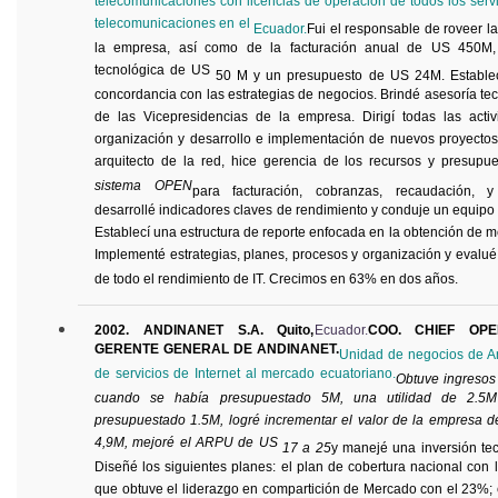
telecomunicaciones con licencias de operación de todos los servi
telecomunicaciones en el
Ecuador.
Fui
el responsable de
roveer
la
la empresa, así como de la facturación anual de US 450M, u
tecnológica de US
50 M y un presupuesto de US 24M. Establecí
concordancia con las estrategias de negocios. Brindé asesoría te
de las Vicepresidencias de la empresa. Dirigí todas las acti
organización y desarrollo e implementación de nuevos proyectos y
arquitecto de la red, hice gerencia de los recursos y presupue
sistema OPEN
para facturación, cobranzas, recaudación, y 
desarrollé indicadores claves de rendimiento y conduje un equipo
Establecí una estructura de reporte enfocada en la obtención de 
Implementé estrategias, planes, procesos y organización y evalué
de todo el rendimiento de IT. Crecimos en 63% en dos años.
2002. ANDINANET S.A. Quito,
Ecuador.
COO. CHIEF OPE
GERENTE GENERAL DE ANDINANET.
Unidad de negocios de
A
de servicios de Internet al mercado ecuatoriano.
Obtuve ingreso
cuando se había presupuestado 5M, una utilidad de 2.5
presupuestado 1.5M, logré incrementar el valor de la empresa 
4,9M, mejoré el ARPU de US
17 a 25
y manejé una inversión te
Diseñé los siguientes planes: el plan de cobertura nacional con 
que obtuve el liderazgo en compartición de Mercado con el 23%; 