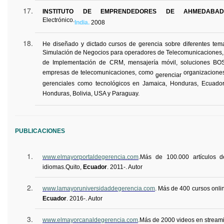
INSTITUTO DE EMPRENDEDORES DE AHMEDABA
Electrónico.
India.
2008
He diseñado y dictado cursos de gerencia sobre diferentes te
Simulación de Negocios para operadores de Telecomunicaciones, 
de Implementación de CRM, mensajería móvil, soluciones BO
empresas de telecomunicaciones, como
organizaciones
gerenciar
gerenciales como tecnológicos en Jamaica, Honduras, Ecuador
Honduras, Bolivia, USA y Paraguay.
PUBLICACIONES
www.elmayorportaldegerencia.com
.
Más de 100.000 artículos 
idiomas.
Quito,
Ecuador
.
2011-. Autor
www.lamayoruniversidaddegerencia.com
. Más de 400 cursos onli
Ecuador
.
2016-. Autor
www.elmayorcanaldegerencia.com
.
Más de 2000 videos en streami