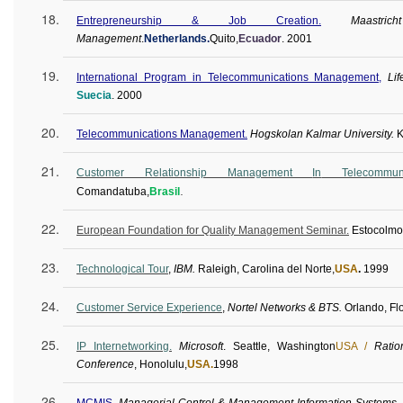
Entrepreneurship & Job Creation.
Maastr
Management
.
Netherlands.
Quito,
Ecuador
.
2001
International Program in Telecommunications Management,
Li
Suecia
.
2000
Telecommunications Management.
Hogskolan
Kalmar University.
K
Customer Relationship Management
In
Telecommunic
.
Comandatuba
,
Brasil
European Foundation for Quality Management Seminar.
Estocolmo
Technological Tour
,
IBM.
Raleigh, Carolina del Norte,
USA
.
1999
Customer Service Experience
,
Nortel Networks & BTS.
Orlando, Flo
IP Internetworking.
Microsoft
. Seattle, Washington
USA /
Ratio
Conference
, Honolulu,
USA.
1998
MCMIS
.
Managerial Control &
Management Information Systems. 