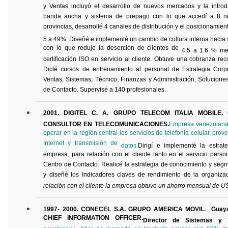
y Ventas incluyó el desarrollo de nuevos mercados y la introd
banda ancha y sistema de prepago con lo que accedí a 8 
provincias, desarrollé 4 canales de distribución y el posicionamie
5 a 49%. Diseñé e implementé un cambio de cultura interna hacia s
con lo que reduje la deserción de clientes de
4.5 a 1.6 % me
certificación ISO en servicio al cliente. Obtuve una cobranza re
Dicté cursos de entrenamiento al personal de Estrategia Corp
Ventas, Sistemas, Técnico, Finanzas y Administración, Soluciones
de Contacto. Supervisé a 140 profesionales.
2001. DIGITEL C. A. GRUPO TELECOM ITALIA MOBILE. 
CONSULTOR EN TELECOMUNICACIONES.
Empresa venezolana,
operar en la región central los servicios de telefonía celular, prov
Internet y transmisión de
datos.
Dirigí
e implementé la estrat
empresa, para relación con el cliente tanto en el servicio pers
Centro de Contacto. Realicé la estrategia de conocimiento y segm
y diseñé los Indicadores claves de rendimiento de la organiza
relación con el cliente la empresa obtuvo un ahorro mensual de U
1997- 2000. CONECEL S.A. GRUPO AMERICA MOVIL.
Guaya
CHIEF INFORMATION OFFICER.
Director de Sistemas y T