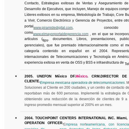
Contacto, Estrategias exitosas de Ventas y Aseguramiento de
Desarrollo de Ejecutivos, que incluyen, Manejo de equipos com
Líderes exitosos en su empresa, Metodología de Trabajo, Core B
a Vivir, Comercio Electrónico y Gerencia de Proyectos, entre otr
portal
www.piramidedigital.com
, conocido 
como
www.elmayorportaldegerencia.com
, en el que se incorpo
artículos (
, documentos. Libros, presentaciones, publ
tips
gerenciales), que fue premiado internacionalmente como el me
categoría contenido en español en el 2004. Represen
internacionales de Telecomunicaciones y Tecnología en Améric
experiencia exitosa en venta de OSS y BSS e infraestructura de
Te
2005. UNEFON México DF.
México
. CRM.
DIRECTOR DE
CLIENTE.
Empresa mexicana operadora de telecomunicaciones.
M
Soluciones al Cliente en 200 ciudades, y un centro de contacto d
reportaban más de 600 personas. Implementé la estrategia de
obteniendo una reducción de la deserción de clientes de 9 
ingreso promedio mensual superior al 200% en un mes.
2004. TOUCHPOINT CENTERS INTERNATIONAL INC. Miami, 
OPERATION OFFICER.
Empresa norteamericana, con licenci