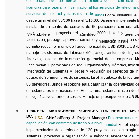
ecuatoriana, líder de mercado en telefonía celular con 60% 
licencias para operar a nivel nacional los servicios de telefonía 
servicios de Internet y transmisión de
datos.
Logré
disminuir el 
desde un nivel del 30/100 hasta el 3/10,00. Diseñé e implementé 
instalando un centro de contacto de 60 posiciones con una alt
el proyecto del
2000. Instalé y
IVRÂ´s
.Lideré
a&ntildeo
gerenci
facturación, prepago, aprovisionamiento y
un si
mediación.Instalé
permitió reducir el monto de fraude mensual de USD 800K a US 4. 
manejé los sistemas de Interconexión, aseguramiento de ingres
finanzas, sistema de información gerencial de la empresa. M
Facturación, Operaciones de red, Organización y Métodos, Investi
Integración de Sistemas y Redes y Provisión de servicios de In
equipo de 80 ingenieros de sistemas, fui el arquitecto de la red qu
80 servidores. Brinde el soporte para garantizar la operatividad d
de estándares internacionales. Realicé una estandarización del
un significativo ahorro de costos. Manejé un presupuesto de US 8M
1988-1997. MANAGEMENT SCIENCES FOR HEALTH, MS Gr
DC,
USA
.
Chief
of
Party
& Project Manager.
Empresa american
capacitación con contratos de trabajo a nivel
mundial.
Fui
el respo
implementación de alrededor de 120 proyectos de tecnología, 
sistemas, procesos y organización y métodos alrededor del 