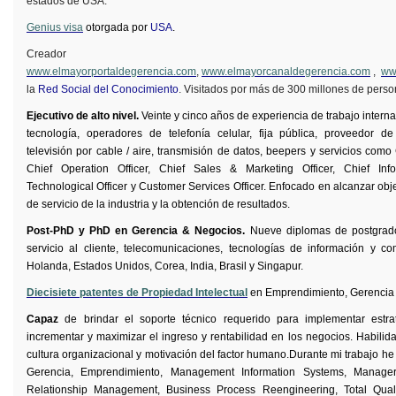
estados de USA.
Genius visa
otorgada por
USA
.
Creador
www.elmayorportaldegerencia.com
,
www.elmayorcanaldegerencia.com
,
ww
la
Red Social del Conocimiento
. Visitados por más de 300 millones de perso
Ejecutivo de alto nivel.
Veinte y cinco años de experiencia de trabajo intern
tecnología, operadores de telefonía celular, fija pública, proveedor de 
televisión por cable / aire, transmisión de datos, beepers y servicios como
Chief
Operation
Officer
,
Chief
Sales & Marketing
Officer
,
Chief
Inf
Technological
Officer
y
Customer
Services
Officer
. Enfocado en alcanzar obje
de servicio de la industria y la obtención de resultados.
Post-PhD y PhD en Gerencia & Negocios.
Nueve diplomas de postgrado
servicio al cliente, telecomunicaciones, tecnologías de información y c
Holanda, Estados Unidos, Corea, India, Brasil y Singapur.
Diecisiete patentes de Propiedad Intelectual
en Emprendimiento, Gerencia 
Capaz
de brindar el soporte técnico requerido para implementar estrat
incrementar y maximizar el ingreso y rentabilidad en los negocios. Habilid
cultura organizacional y motivación del factor humano.
Durante mi
trabajo
h
Gerencia
,
Emprendimiento
, Management Information Systems, Manager
Relationship Management, Business Process Reengineering, Total Qua