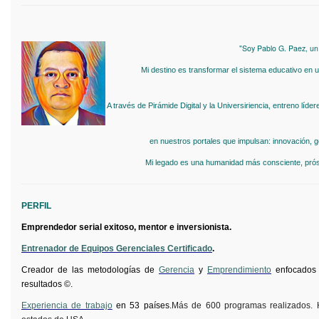
"Soy Pablo G. Paez, un
Mi destino es transformar el sistema educativo en u
A través de Pirámide Digital y la Universiriencia, entreno líd
en nuestros portales que impulsan: innovación, 
Mi legado es una humanidad más consciente, prósp
PERFIL
Emprendedor serial exitoso, mentor e inversionista.
Entrenador de Equipos Gerenciales Certificado
.
Creador de las metodologías de
Gerencia
y
Emprendimiento
enfocados 
resultados ©.
Experiencia de trabajo
en 53 países.
Más de 600 programas realizados. 