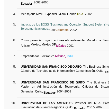
. 2002-2005.
Ecuador
Mensajería Móvil. Expositor. Miami Florida,
USA
. 2002
Impacto de los BOSS (Business and
Operation
Support
Systems
) 
Telecomunicaciones.
Cali,
Colombia
. 2002
Como
gerenciar
organizaciones eficientemente. Modelo de Simu
México. México DF,
Anixter
México
2001
Emprendedor Electrónico.
México,
India.
UNIVERSIDAD SAN FRANCISCO DE QUITO.
The
Business
Scho
Cátedra de Tecnologías de Información y Comunicación. Quito,
Ec
UNIVERSIDAD SAN FRANCISCO DE QUITO.
The
Business
Master en Administración de Tecnología. Cátedra de Siste
Gerencial. Quito,
. 2004-2009
Ecuador
UNIVERSIDAD DE LAS AMERICAS.
Profesor del MBA. Cáte
Evaluación de Nuevos Negocios. Quito,
. 2007- 2009
Ecuador