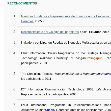
RECONOCIMIENTOS
Miembro Fundador y Representante de Ecuador en la Asociación
Gerentes.
2005 -
Reconocimiento del Colegio de Ingenieros
. Quito,
Ecuador
. 2015.
Invitado a participar en Ruedas de Negocios Multisectoriales en va
Chief Information Officers
Programme
on the Strategic Manage
Technology.
National University of
Singapur
.
Singapur
.
Rep
participantes
. 2013.
The Consulting Process.
Maastricht School of Management.
Holan
los participantes. 2011.
ICT
Information
Communication
Technology
. 2003
.
Life
Acad
Representante de los participantes. 2003
IPTM International
Programme
in Telecommunications Mana
Academy
.
Kalmar,
Suecia
. Representante de los participantes. 200