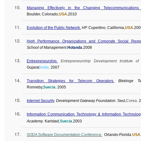
Managing Effectively in the Changing Telecommunication
Boulder, Colorado,
USA.
2010
Evolution of the Public Network.
HP.
Cupertino, California,
USA.
200
High Performance Organizations and Corporate Social Respons
School of Management
.
Holanda
.
2008
Entrepreneurship.
Entrepreneurship Development Institute of 
Gujarat.
India.
2007
Transition Strategies for Telecom Operators.
Blekinge
T
Ronneby
,
Suecia
. 2005
Internet Security
,
Development Gateway Foundation
.
Seul
,
Corea
. 
Information Communication Technology & Information Technolo
Academy
.
Karlstad,
Suecia
.
2003
SODA Software
Documentation
Conference
.
Orlando-Florida
USA