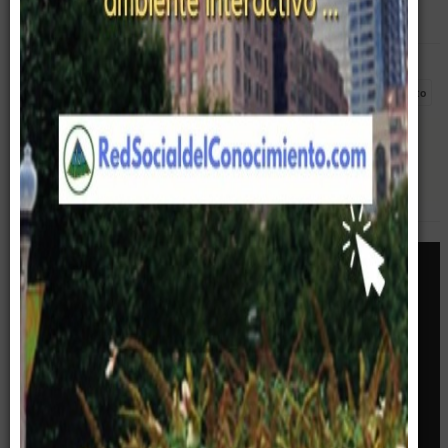
Empty
Pirámide Digital
Destacados
Entrenamiento
Corporativo
Gerencia
Portal
Excelencia
Desarrollo Ejecutivo
Equipo Gerencial
Conocimiento