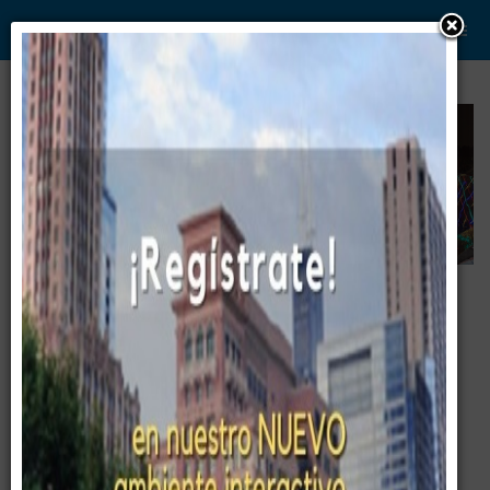
WWW. PABLO G PAEZ .COM
www . piramide digital . com
Gerencia:
Clientes, Estrategia, Personal y
..
.
Sistemas/Procesos
Pablo G Páez
40. www. piramide digital .com ©