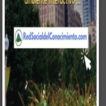
Empty
Pirámide Digital
Entrenamiento
Corporativo
Cursos
Empresa
Gerencia
Servicios
Telecomunicaciones
Equipo Gerencial