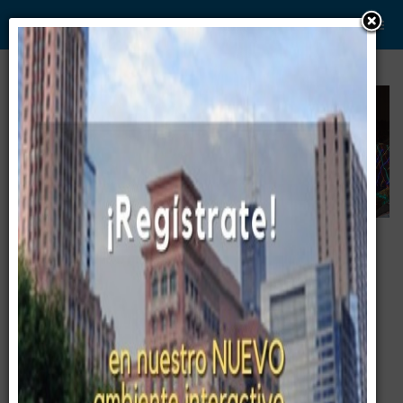
WWW. PABLO G PAEZ .COM
www . piramide digital . com
Gerencia:
Clientes, Estrategia, Personal y
..
.
Sistemas/Procesos
Entrenamiento
2020-03-09 / Gerencia General de
Empresas de Telecomunicaciones ©