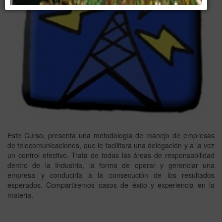
Este Curso, presenta una metodología de manejo de empresas
de telecomunicaciones, que le facilitará una delegación y a la vez
un control efectivo. Trata de todas las áreas de responsabilidad
dentro de la Industria, la forma de operar y gerenciar una
empresa y conducirla a la consecución de los resultados
esperados. Compartiremos casos de éxito y experiencia en la
materia.