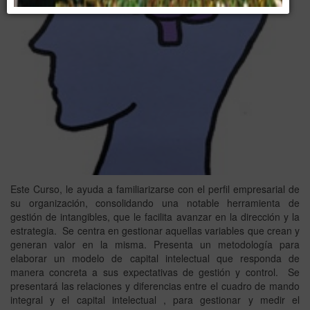
Este Curso, le ayuda a familiarizarse con el perfil empresarial de
su organización, consolidando una notable herramienta de
gestión de intangibles, que le facilita avanzar en la dirección y la
estrategia. Se centra en gestionar aquellas variables que crean y
generan valor en la misma. Presenta un metodología para
elaborar un modelo de capital intelectual que responda de
manera concreta a sus expectativas de gestión y control. Se
presentará las relaciones y diferencias entre el cuadro de mando
integral y el capital intelectual , para gestionar y medir el