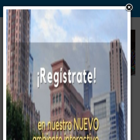
WWW. PABLO G PAEZ .COM
www . piramide digital . com
Gerencia:
Clientes, Estrategia, Personal y
..
.
Sistemas/Procesos
Pablo G Páez
2019-08-12 / Capital Integral de tu
Empresa ©