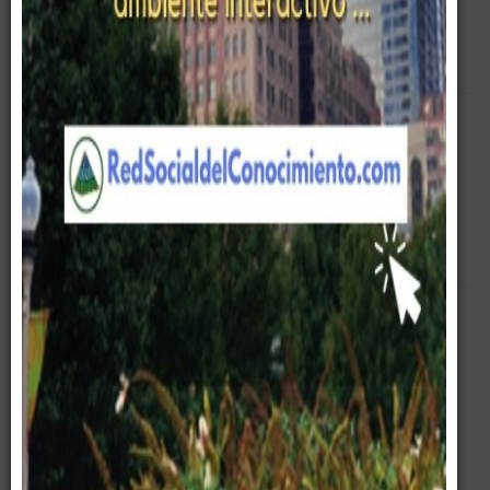
Empty
Pirámide Digital
Entrenamiento
Corporativo
Cursos
Empresa
Servicios
Equipo Gerencial