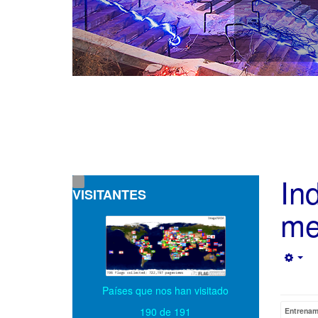
In
VISITANTES
me
Emp
Países que nos han visitado
190 de 191
Entrenam