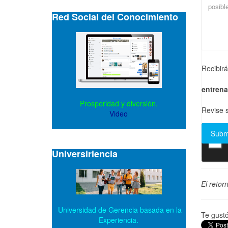
Red Social del Conocimiento
Recibir
entren
Prosperidad y diversión.
Revise s
Video
Universiriencia
El retor
Universidad de Gerencia basada en la
Te gust
Experiencia.