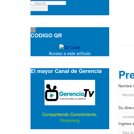
CODIGO QR
Acceso a este artículo
▲ En
El mayor Canal de Gerencia
Pre
Nombre 
Su direcc
Compartiendo Conocimiento.
Streaming.
Ingrese 