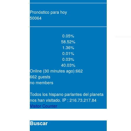
Pronóstico para hoy
50064
0.05%
58.52%
1.36%
0.01%
0.03%
40.03%
Online (30 minutes ago):662
662 guests
no members
Todos los hispano parlantes del planeta
nos han visitado. IP : 216.73.217.84
Visitor Counter
Buscar