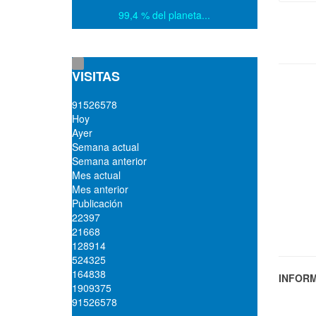
99,4 % del planeta...
VISITAS
9
1
5
2
6
5
7
8
Hoy
Ayer
Semana actual
Semana anterior
Mes actual
Mes anterior
Publicación
22397
21668
128914
524325
164838
INFORM
1909375
91526578