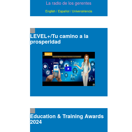
La radio de los gerentes
English
/
Español
/
Universiriencia
LEVEL+/Tu camino a la
prosperidad
Education & Training Awards
2024