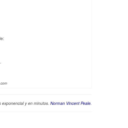
de:
.
a.com
es exponencial y en minutos.
Norman Vincent Peale.