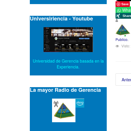
Save
Wha
Universiriencia - Youtube
Publico.
Visto:
Universidad de Gerencia basada en la
Experiencia.
Anter
La mayor Radio de Gerencia