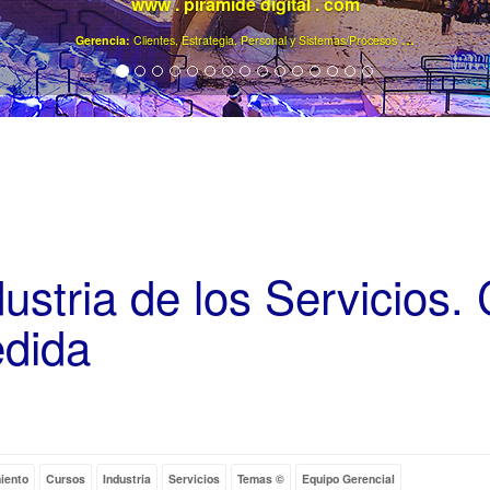
www . piramide digital . com
..
.
Gerencia:
Clientes, Estrategia, Personal y Sistemas/Procesos
dustria de los Servicios.
dida
ty
iento
Cursos
Industria
Servicios
Temas ©
Equipo Gerencial