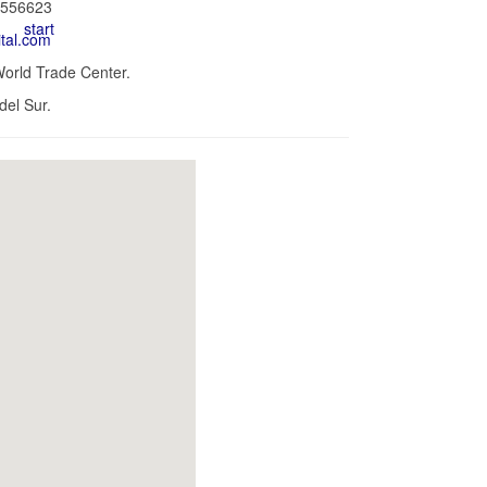
2 556623
tal.com
World Trade Center.
del Sur.