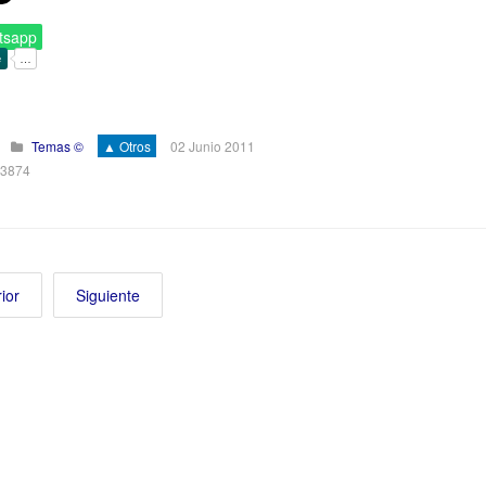
tsapp
Temas ©
▲ Otros
02 Junio 2011
 3874
ior
Siguiente